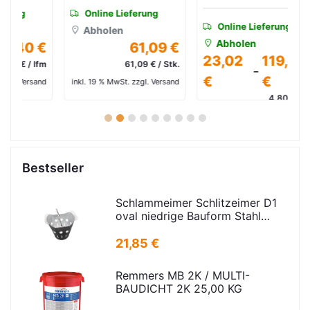
Online Lieferung
Online Lieferung
Abholen
Abholen
 €
61,09 €
23,02
119,99
lfm
61,09 € / Stk.
-
€
€
and
inkl. 19 % MwSt. zzgl. Versand
in
4,80 € /m²
inkl. 19 % MwSt. zzgl. Versand
1
2
3
4
5
6
7
8
9
Bestseller
Schlammeimer Schlitzeimer D1
oval niedrige Bauform Stahl
verz.f Strassenabl. H=325mm
D=395mm
21,85 €
Remmers MB 2K / MULTI-
BAUDICHT 2K 25,00 KG