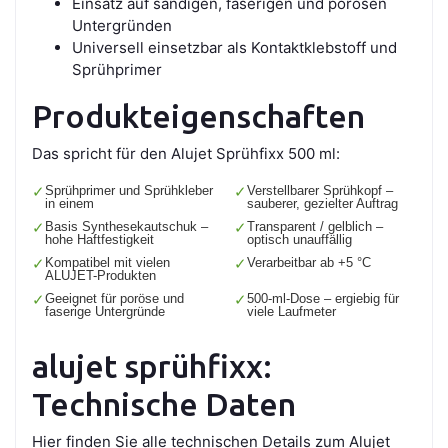
Einsatz auf sandigen, faserigen und porösen
Untergründen
Universell einsetzbar als Kontaktklebstoff und
Sprühprimer
Produkteigenschaften
Das spricht für den Alujet Sprühfixx 500 ml:
✓
Sprühprimer und Sprühkleber
✓
Verstellbarer Sprühkopf –
in einem
sauberer, gezielter Auftrag
✓
Basis Synthesekautschuk –
✓
Transparent / gelblich –
hohe Haftfestigkeit
optisch unauffällig
✓
Kompatibel mit vielen
✓
Verarbeitbar ab +5 °C
ALUJET-Produkten
✓
Geeignet für poröse und
✓
500-ml-Dose – ergiebig für
faserige Untergründe
viele Laufmeter
alujet sprühfixx:
Technische Daten
Hier finden Sie alle technischen Details zum Alujet