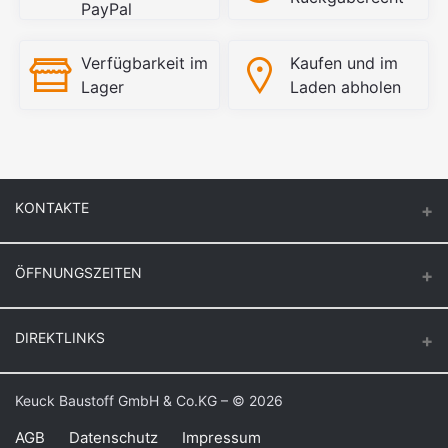
PayPal
Verfügbarkeit im
Kaufen und im
Lager
Laden abholen
KONTAKTE
ÖFFNUNGSZEITEN
Keuck Baustoff GmbH & Co.KG.
Montag – Donnerstag
DIREKTLINKS
Butzenstr. 39
6:30 – 16:30
47918 Tönisvorst
Freitag
Login
Keuck Baustoff GmbH & Co.KG – © 2026
Auf Google Maps anzeigen
6:30 – 16:00
Bestellverlauf
Samstag
AGB
Datenschutz
Impressum