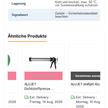
Kühl und trocken, max. 50 °C,
Lagerung
vor Sonnenstrahlung schützen
Gefahr – Sicherheitsdatenblatt
Signalwort
beachten
Ähnliche Produkte
Nicht vorrätig
Variationen anzeigen
ALUJET
ALUJET Walljet Alu 50 m
AL
Dichtstoffpresse
f.Beutel bis
Est. Delivery :
Est. Delivery :
600ml/Kartuschen bis
026
Freitag, 14 Aug, 2026
Montag, 10 Aug,
310ml
2026