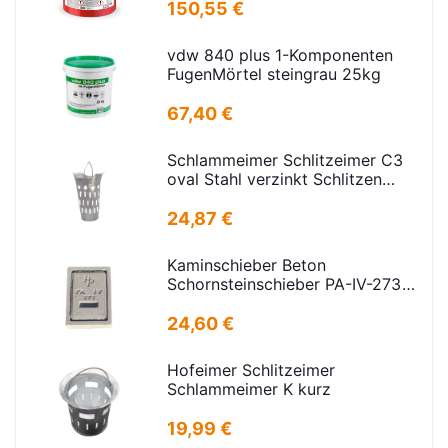
150,55 €
vdw 840 plus 1-Komponenten
FugenMörtel steingrau 25kg
67,40 €
Schlammeimer Schlitzeimer C3
oval Stahl verzinkt Schlitzen
H=575mm D=395mm
24,87 €
Kaminschieber Beton
Schornsteinschieber PA-IV-273
Rahmenmaß: 21x30cm Deckel:
16,5x24,5cm
24,60 €
Hofeimer Schlitzeimer
Schlammeimer K kurz
19,99 €