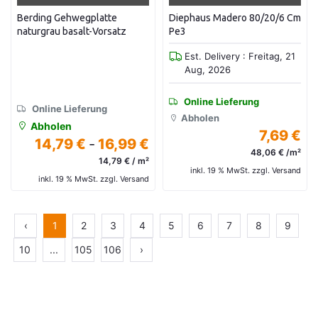
Berding Gehwegplatte
Diephaus Madero 80/20/6 Cm
naturgrau basalt-Vorsatz
Pe3
Est. Delivery : Freitag, 21
Aug, 2026
Online Lieferung
Online Lieferung
Abholen
Abholen
7,69 €
14,79 €
-
16,99 €
48,06 € /m²
14,79 € / m²
inkl. 19 % MwSt. zzgl. Versand
inkl. 19 % MwSt. zzgl. Versand
‹
1
2
3
4
5
6
7
8
9
10
...
105
106
›