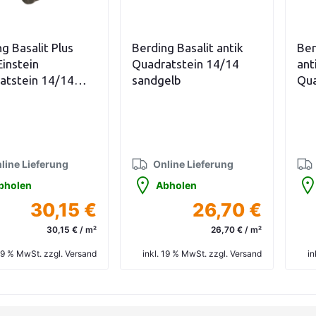
n den Warenkorb
In den Warenkorb
g Basalit Plus
Berding Basalit antik
Ber
Einstein
Quadratstein 14/14
ant
atstein 14/14
sandgelb
Qua
schwarz nuanciert
ste
line Lieferung
Online Lieferung
bholen
Abholen
30,15 €
26,70 €
30,15 € / m²
26,70 € / m²
 19 % MwSt. zzgl. Versand
inkl. 19 % MwSt. zzgl. Versand
in