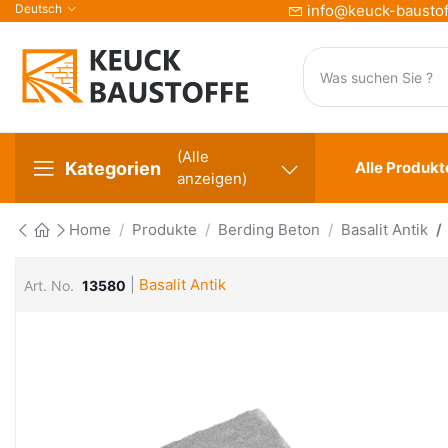
Deutsch
info@keuck-baustof
(Alle
Kategorien
Alle Produkt
anzeigen)
Home
Produkte
Berding Beton
Basalit Antik
|
Basalit Antik
Art. No.
13580