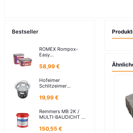
Bestseller
Produkt
ROMEX Rompox-
Easy
Pflasterfugenmasse
Ähnlich
Sand-basalt 25kg
58,99 €
Hofeimer
Schlitzeimer
Schlammeimer K
kurz
19,99 €
Remmers MB 2K /
MULTI-BAUDICHT 2K
25,00 KG
150,55 €