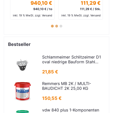
 €
940,10 €
111,29 €
 to
940,10 € / to
111,29 € / Stk.
and
inkl. 19 % MwSt. zzgl. Versand
inkl. 19 % MwSt. zzgl. Versand
in
1
2
3
Bestseller
Schlammeimer Schlitzeimer D1
oval niedrige Bauform Stahl
verz.f Strassenabl. H=325mm
D=395mm
21,85 €
Remmers MB 2K / MULTI-
BAUDICHT 2K 25,00 KG
150,55 €
vdw 840 plus 1-Komponenten