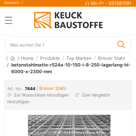
Deutsch
Mo-Fr - 021581091
Home
Produkte
Top Marken
Breuer Stahl
betonstahlmatte-r524a-10-150-i-8-250-lagerlang-hl-
6000-x-2300-mm
|
Breuer Stahl
Art. No.
7444
Zur Wunschliste hinzufügen
Zum Vergleich
hinzufügen