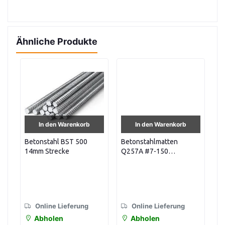
Ähnliche Produkte
In den Warenkorb
In den Warenkorb
Betonstahl BST 500
Betonstahlmatten
Be
14mm Strecke
Q257A #7-150
20
bearbeitet 6x,2,30m
Strecke
Online Lieferung
Online Lieferung
Abholen
Abholen