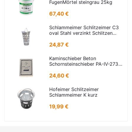
FugenMörtel steingrau 25kg
67,40 €
Schlammeimer Schlitzeimer C3
oval Stahl verzinkt Schlitzen
H=575mm D=395mm
24,87 €
Kaminschieber Beton
Schornsteinschieber PA-IV-273
Rahmenmaß: 21x30cm Deckel:
16,5x24,5cm
24,60 €
Hofeimer Schlitzeimer
Schlammeimer K kurz
19,99 €