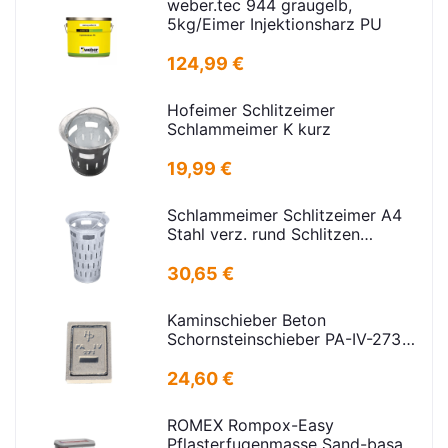
weber.tec 944 graugelb,
5kg/Eimer Injektionsharz PU
124,99 €
Hofeimer Schlitzeimer
Schlammeimer K kurz
19,99 €
Schlammeimer Schlitzeimer A4
Stahl verz. rund Schlitzen
H=600mm D=385mm
30,65 €
Kaminschieber Beton
Schornsteinschieber PA-IV-273
Rahmenmaß: 21x30cm Deckel:
16,5x24,5cm
24,60 €
ROMEX Rompox-Easy
Pflasterfugenmasse Sand-basalt