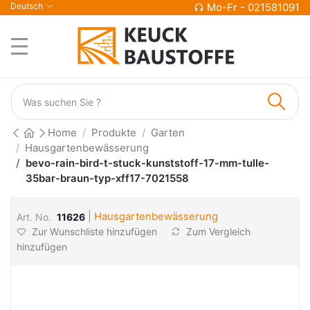
Deutsch
Mo-Fr - 021581091
Home
Produkte
Garten
Hausgartenbewässerung
bevo-rain-bird-t-stuck-kunststoff-17-mm-tulle-
35bar-braun-typ-xff17-7021558
|
Hausgartenbewässerung
Art. No.
11626
Zur Wunschliste hinzufügen
Zum Vergleich
hinzufügen