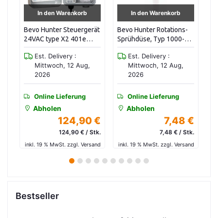
In den Warenkorb
In den Warenkorb
ät
Bevo Hunter Rotations-
Bevo Muffe PP 1"
Be
Sprühdüse, Typ 1000-
Innengewinde 10bar
mm
360 MP-Rotator, 360°,
Schwarz 0121177
Est. Delivery :
Est. Delivery :
7026312
Mittwoch, 12 Aug,
Mittwoch, 12 Aug,
2026
2026
Online Lieferung
Online Lieferung
Abholen
Abholen
 €
7,48 €
1,18 €
tk.
7,48 € / Stk.
1,18 € / Stk.
and
inkl. 19 % MwSt. zzgl. Versand
inkl. 19 % MwSt. zzgl. Versand
in
1
2
3
4
5
6
7
8
9
10
Bestseller