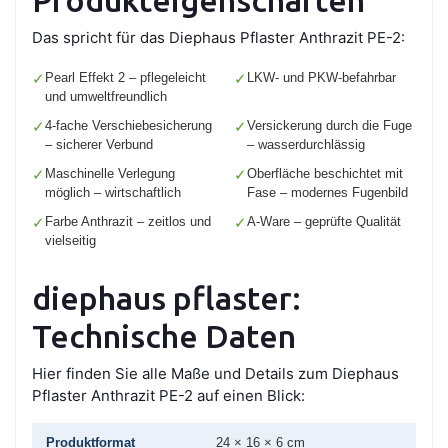
Produkteigenschaften
Das spricht für das Diephaus Pflaster Anthrazit PE-2:
✓
Pearl Effekt 2 – pflegeleicht
✓
LKW- und PKW-befahrbar
und umweltfreundlich
✓
4-fache Verschiebesicherung
✓
Versickerung durch die Fuge
– sicherer Verbund
– wasserdurchlässig
✓
Maschinelle Verlegung
✓
Oberfläche beschichtet mit
möglich – wirtschaftlich
Fase – modernes Fugenbild
✓
Farbe Anthrazit – zeitlos und
✓
A-Ware – geprüfte Qualität
vielseitig
diephaus pflaster:
Technische Daten
Hier finden Sie alle Maße und Details zum Diephaus
Pflaster Anthrazit PE-2 auf einen Blick:
Produktformat
24 × 16 × 6 cm