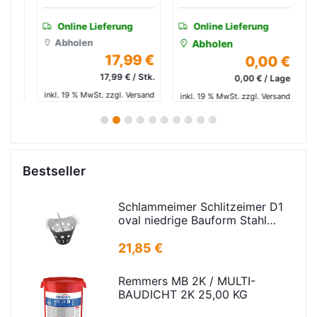
Online Lieferung
Online Lieferung
Abholen
Abholen
 €
17,99 €
0,00 €
/m²
17,99 € / Stk.
0,00 € / Lage
and
inkl. 19 % MwSt. zzgl. Versand
in
inkl. 19 % MwSt. zzgl. Versand
1
2
3
4
5
6
7
8
9
10
Bestseller
Schlammeimer Schlitzeimer D1
oval niedrige Bauform Stahl
verz.f Strassenabl. H=325mm
D=395mm
21,85 €
Remmers MB 2K / MULTI-
BAUDICHT 2K 25,00 KG