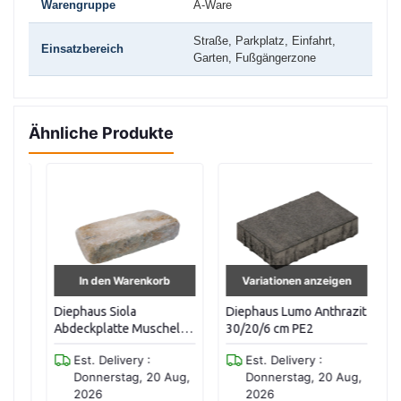
Warengruppe
A-Ware
Straße, Parkplatz, Einfahrt,
Einsatzbereich
Garten, Fußgängerzone
Ähnliche Produkte
In den Warenkorb
Variationen anzeigen
Diephaus Siola
Diephaus Lumo Anthrazit
Di
/2
Abdeckplatte Muschelk
30/20/6 cm PE2
Mu
50/32/10 Pe3
P
Est. Delivery :
Est. Delivery :
g,
Donnerstag, 20 Aug,
Donnerstag, 20 Aug,
2026
2026