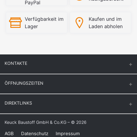
PayPal
Verfügbarkeit im
Kaufen und im
Lager
Laden abholen
KONTAKTE
ÖFFNUNGSZEITEN
Keuck Baustoff GmbH & Co.KG.
Montag – Donnerstag
DIREKTLINKS
Butzenstr. 39
6:30 – 16:30
47918 Tönisvorst
Freitag
Login
Keuck Baustoff GmbH & Co.KG – © 2026
Auf Google Maps anzeigen
6:30 – 16:00
Bestellverlauf
Samstag
AGB
Datenschutz
Impressum
Telefon: +49 21 58 – 10 91