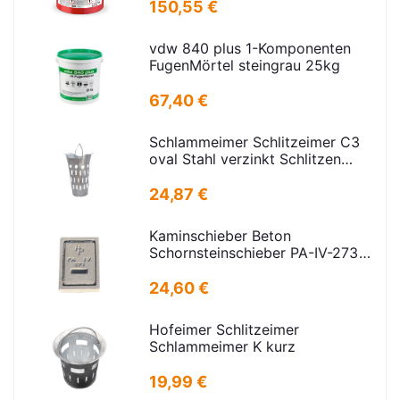
150,55 €
vdw 840 plus 1-Komponenten
FugenMörtel steingrau 25kg
67,40 €
Schlammeimer Schlitzeimer C3
oval Stahl verzinkt Schlitzen
H=575mm D=395mm
24,87 €
Kaminschieber Beton
Schornsteinschieber PA-IV-273
Rahmenmaß: 21x30cm Deckel:
16,5x24,5cm
24,60 €
Hofeimer Schlitzeimer
Schlammeimer K kurz
19,99 €