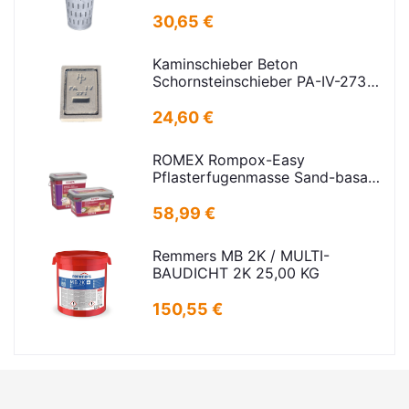
H=600mm D=385mm
30,65 €
Kaminschieber Beton
Schornsteinschieber PA-IV-273
Rahmenmaß: 21x30cm Deckel:
16,5x24,5cm
24,60 €
ROMEX Rompox-Easy
Pflasterfugenmasse Sand-basalt
25kg
58,99 €
Remmers MB 2K / MULTI-
BAUDICHT 2K 25,00 KG
150,55 €