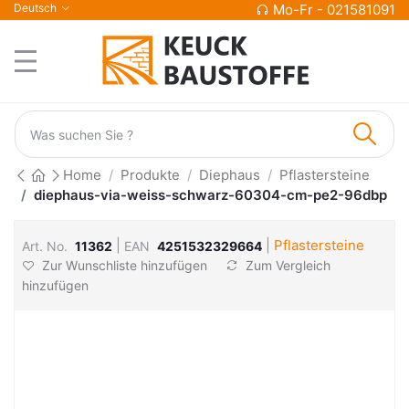
Deutsch
Mo-Fr - 021581091
Home
Produkte
Diephaus
Pflastersteine
diephaus-via-weiss-schwarz-60304-cm-pe2-96dbp
|
|
Pflastersteine
Art. No.
11362
EAN
4251532329664
Zur Wunschliste hinzufügen
Zum Vergleich
hinzufügen