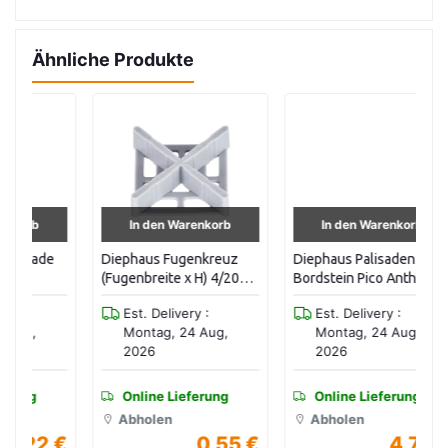
Ähnliche Produkte
In den Warenkorb
In den Warenkorb
e
Diephaus Fugenkreuz
Diephaus Palisaden
Di
(Fugenbreite x H) 4/20
Bordstein Pico Anthr
Mu
mm
50/25/6cm
C
Est. Delivery :
Est. Delivery :
Montag, 24 Aug,
Montag, 24 Aug,
2026
2026
Online Lieferung
Online Lieferung
Abholen
Abholen
 €
0,55 €
4,79 €