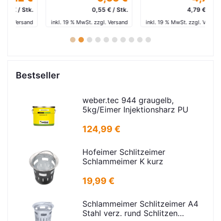
tk.
0,55 € / Stk.
4,79 € / Stk.
and
inkl. 19 % MwSt. zzgl. Versand
inkl. 19 % MwSt. zzgl. Versand
in
1
2
3
4
5
6
7
8
9
10
Bestseller
weber.tec 944 graugelb,
5kg/Eimer Injektionsharz PU
124,99 €
Hofeimer Schlitzeimer
Schlammeimer K kurz
19,99 €
Schlammeimer Schlitzeimer A4
Stahl verz. rund Schlitzen