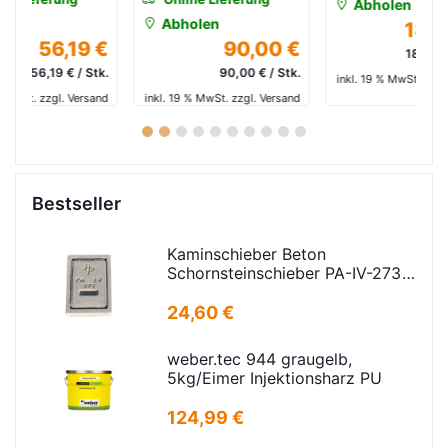
Abholen
Abholen
184,99 €
 €
90,00 €
184,99 € / Stk.
tk.
90,00 € / Stk.
inkl. 19 % MwSt. zzgl. Versand
and
inkl. 19 % MwSt. zzgl. Versand
in
1
2
3
4
5
6
7
8
9
10
Bestseller
Kaminschieber Beton
Schornsteinschieber PA-IV-273
Rahmenmaß: 21x30cm Deckel:
16,5x24,5cm
24,60 €
weber.tec 944 graugelb,
5kg/Eimer Injektionsharz PU
124,99 €