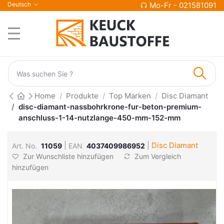
Deutsch
Mo-Fr - 021581091
Home
Produkte
Top Marken
Disc Diamant
disc-diamant-nassbohrkrone-fur-beton-premium-
anschluss-1-14-nutzlange-450-mm-152-mm
|
|
Disc Diamant
Art. No.
11059
EAN
4037409986952
Zur Wunschliste hinzufügen
Zum Vergleich
hinzufügen