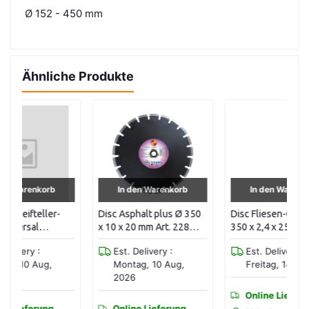
Ø 152 - 450 mm
Ähnliche Produkte
In den Warenkorb
In den Warenkorb
Disc Asphalt plus Ø 350
Disc Fliesen-Optimum Ø
Di
x 10 x 20 mm Art. 228
350 x 2,4 x 25,40 mm 249
Tr
,
0350 20
0350 25
Ma
Est. Delivery :
Est. Delivery :
2
1/
Montag, 10 Aug,
Freitag, 14 Aug, 2026
10
2026
Online Lieferung
Online Lieferung