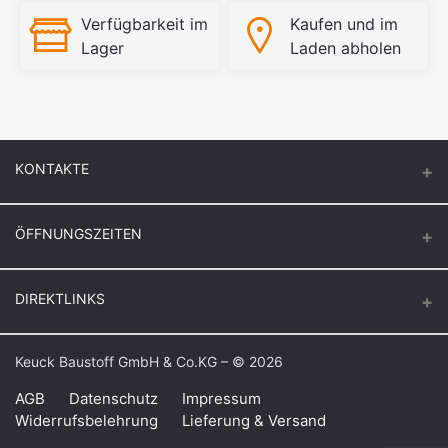
Verfügbarkeit im
Kaufen und im
Lager
Laden abholen
KONTAKTE
ÖFFNUNGSZEITEN
Keuck Baustoff GmbH & Co.KG.
Montag – Donnerstag
DIREKTLINKS
Butzenstr. 39
6:30 – 16:30
47918 Tönisvorst
Freitag
Login
Keuck Baustoff GmbH & Co.KG – © 2026
Auf Google Maps anzeigen
6:30 – 16:00
Bestellverlauf
Samstag
AGB
Datenschutz
Impressum
Telefon: +49 21 58 – 10 91
Widerrufsbelehrung
Lieferung & Versand
8:00 – 11:00
Meine Wunschliste
Fax: +49 21 58 – 82 25