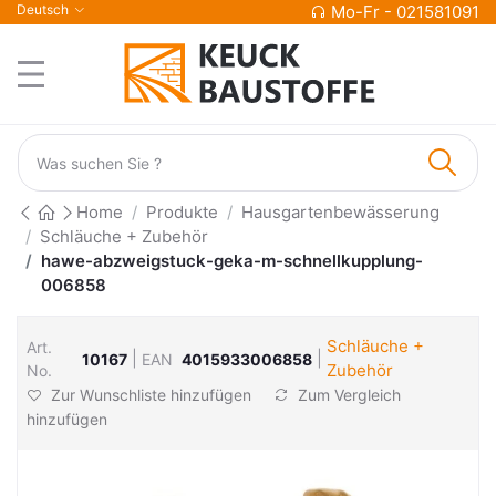
Deutsch
Mo-Fr - 021581091
Home
Produkte
Hausgartenbewässerung
Schläuche + Zubehör
hawe-abzweigstuck-geka-m-schnellkupplung-
006858
Schläuche +
Art.
|
|
10167
EAN
4015933006858
Zubehör
No.
Zur Wunschliste hinzufügen
Zum Vergleich
hinzufügen