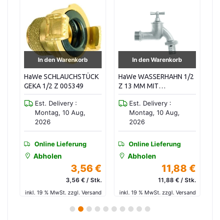
In den Warenkorb
In den Warenkorb
E
HaWe SCHLAUCHSTÜCK
HaWe WASSERHAHN 1/2
H
GEKA 1/2 Z 005349
Z 13 MM MIT
S
VERSCHRAUBUNG
GE
Est. Delivery :
Est. Delivery :
000535
M
Montag, 10 Aug,
Montag, 10 Aug,
2026
2026
Online Lieferung
Online Lieferung
Abholen
Abholen
 €
3,56 €
11,88 €
tk.
3,56 € / Stk.
11,88 € / Stk.
and
inkl. 19 % MwSt. zzgl. Versand
inkl. 19 % MwSt. zzgl. Versand
in
1
2
3
4
5
6
7
8
9
10