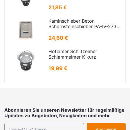
verz.f Strassenabl. H=325mm
D=395mm
21,85 €
Kaminschieber Beton
Schornsteinschieber PA-IV-273
Rahmenmaß: 21x30cm Deckel:
16,5x24,5cm
24,60 €
Hofeimer Schlitzeimer
Schlammeimer K kurz
19,99 €
Abonnieren Sie unseren Newsletter für regelmäßige
Updates zu Angeboten, Neuigkeiten und mehr
Abonnieren