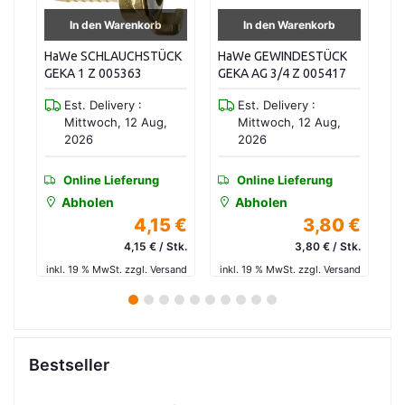
In den Warenkorb
In den Warenkorb
HaWe SCHLAUCHSTÜCK
HaWe GEWINDESTÜCK
H
B.
GEKA 1 Z 005363
GEKA AG 3/4 Z 005417
S
GE
Est. Delivery :
Est. Delivery :
M
Mittwoch, 12 Aug,
Mittwoch, 12 Aug,
2026
2026
Online Lieferung
Online Lieferung
Abholen
Abholen
 €
4,15 €
3,80 €
tk.
4,15 € / Stk.
3,80 € / Stk.
and
inkl. 19 % MwSt. zzgl. Versand
inkl. 19 % MwSt. zzgl. Versand
in
1
2
3
4
5
6
7
8
9
10
Bestseller