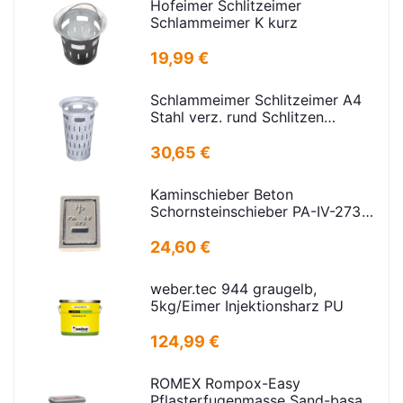
Hofeimer Schlitzeimer
Schlammeimer K kurz
19,99 €
Schlammeimer Schlitzeimer A4
Stahl verz. rund Schlitzen
H=600mm D=385mm
30,65 €
Kaminschieber Beton
Schornsteinschieber PA-IV-273
Rahmenmaß: 21x30cm Deckel:
16,5x24,5cm
24,60 €
weber.tec 944 graugelb,
5kg/Eimer Injektionsharz PU
124,99 €
ROMEX Rompox-Easy
Pflasterfugenmasse Sand-basalt