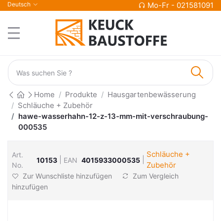
Deutsch
Mo-Fr - 021581091
Home
Produkte
Hausgartenbewässerung
Schläuche + Zubehör
hawe-wasserhahn-12-z-13-mm-mit-verschraubung-
000535
Schläuche +
Art.
|
|
10153
EAN
4015933000535
Zubehör
No.
Zur Wunschliste hinzufügen
Zum Vergleich
hinzufügen