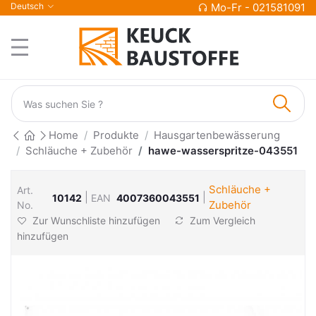
Deutsch
Mo-Fr - 021581091
Home
Produkte
Hausgartenbewässerung
Schläuche + Zubehör
hawe-wasserspritze-043551
Schläuche +
Art.
|
|
10142
EAN
4007360043551
Zubehör
No.
Zur Wunschliste hinzufügen
Zum Vergleich
hinzufügen