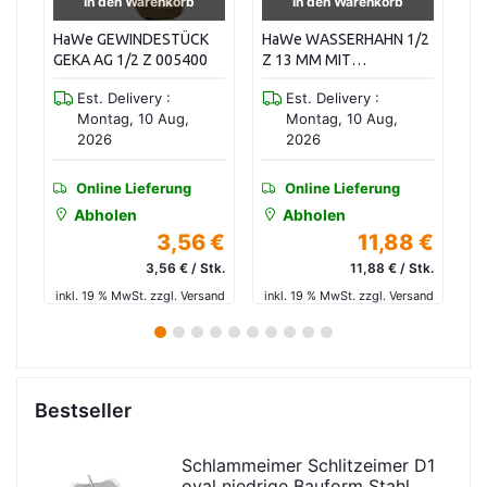
In den Warenkorb
In den Warenkorb
HaWe GEWINDESTÜCK
HaWe WASSERHAHN 1/2
H
B.
GEKA AG 1/2 Z 005400
Z 13 MM MIT
K
VERSCHRAUBUNG
GE
Est. Delivery :
Est. Delivery :
000535
Montag, 10 Aug,
Montag, 10 Aug,
2026
2026
Online Lieferung
Online Lieferung
Abholen
Abholen
 €
3,56 €
11,88 €
tk.
3,56 € / Stk.
11,88 € / Stk.
and
inkl. 19 % MwSt. zzgl. Versand
inkl. 19 % MwSt. zzgl. Versand
in
1
2
3
4
5
6
7
8
9
10
Bestseller
Schlammeimer Schlitzeimer D1
oval niedrige Bauform Stahl