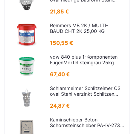
verz.f Strassenabl. H=325mm
D=395mm
21,85 €
Remmers MB 2K / MULTI-
BAUDICHT 2K 25,00 KG
150,55 €
vdw 840 plus 1-Komponenten
FugenMörtel steingrau 25kg
67,40 €
Schlammeimer Schlitzeimer C3
oval Stahl verzinkt Schlitzen
H=575mm D=395mm
24,87 €
Kaminschieber Beton
Schornsteinschieber PA-IV-273
Rahmenmaß: 21x30cm Deckel: