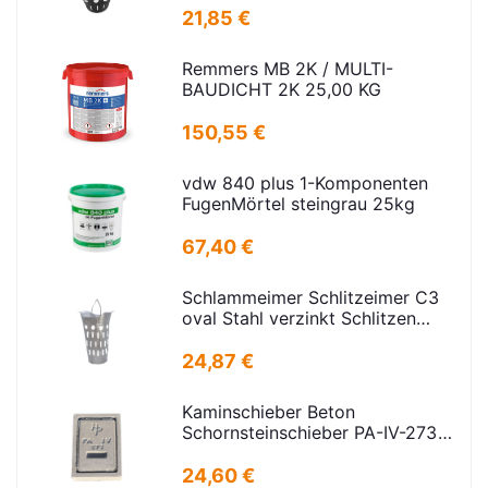
D=395mm
21,85 €
Remmers MB 2K / MULTI-
BAUDICHT 2K 25,00 KG
150,55 €
vdw 840 plus 1-Komponenten
FugenMörtel steingrau 25kg
67,40 €
Schlammeimer Schlitzeimer C3
oval Stahl verzinkt Schlitzen
H=575mm D=395mm
24,87 €
Kaminschieber Beton
Schornsteinschieber PA-IV-273
Rahmenmaß: 21x30cm Deckel:
16,5x24,5cm
24,60 €