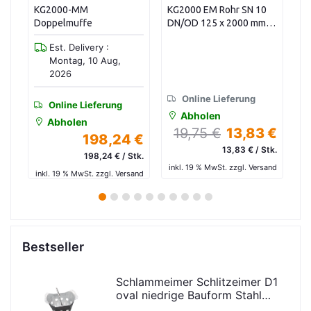
0
KG2000-MM
KG2000 EM Rohr SN 10
Up
Doppelmuffe
DN/OD 125 x 2000 mm
15
(54stk/Pal)
Est. Delivery :
Montag, 10 Aug,
2026
Online Lieferung
Online Lieferung
Abholen
Abholen
19,75 €
13,83 €
 €
198,24 €
4
13,83 € / Stk.
/Kg
198,24 € / Stk.
inkl. 19 % MwSt. zzgl. Versand
and
inkl. 19 % MwSt. zzgl. Versand
in
1
2
3
4
5
6
7
8
9
10
Bestseller
Schlammeimer Schlitzeimer D1
oval niedrige Bauform Stahl
verz.f Strassenabl. H=325mm