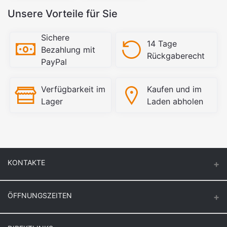
Unsere Vorteile für Sie
Sichere
14 Tage
Bezahlung mit
Rückgaberecht
PayPal
Verfügbarkeit im
Kaufen und im
Lager
Laden abholen
KONTAKTE
ÖFFNUNGSZEITEN
Keuck Baustoff GmbH & Co.KG.
Montag – Donnerstag