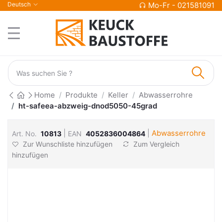
Deutsch
Mo-Fr - 021581091
Home
Produkte
Keller
Abwasserrohre
ht-safeea-abzweig-dnod5050-45grad
|
|
Abwasserrohre
Art. No.
10813
EAN
4052836004864
Zur Wunschliste hinzufügen
Zum Vergleich
hinzufügen