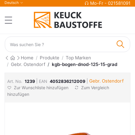
Deutsch
Mo-Fr - 021581091
Home
Produkte
Top Marken
Gebr. Ostendorf
kgb-bogen-dnod-125-15-grad
|
|
Gebr. Ostendorf
Art. No.
1239
EAN
4052836212009
Zur Wunschliste hinzufügen
Zum Vergleich
hinzufügen