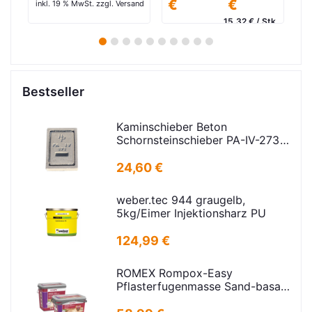
€
€
€
€
sand
in
15,32 € / Stk.
20,50 € / Stk.
inkl. 19 % MwSt. zzgl. Versand
inkl. 19 % MwSt. zzgl. Versand
1
2
3
4
5
6
7
8
9
10
Bestseller
Kaminschieber Beton
Schornsteinschieber PA-IV-273
Rahmenmaß: 21x30cm Deckel:
16,5x24,5cm
24,60 €
weber.tec 944 graugelb,
5kg/Eimer Injektionsharz PU
124,99 €
ROMEX Rompox-Easy
Pflasterfugenmasse Sand-basalt
25kg