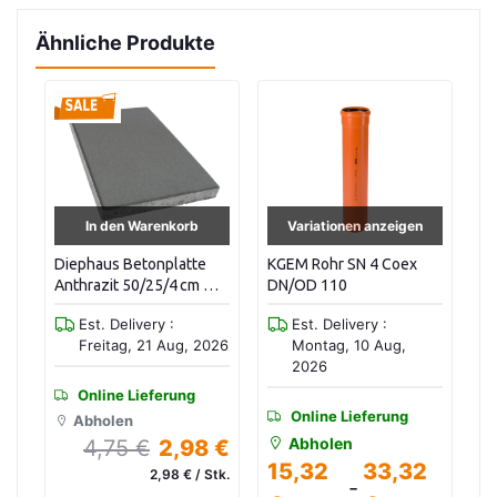
Ähnliche Produkte
Variationen anzeigen
Variationen anzeigen
KGEM Rohr SN 4 Coex
SC Steigrohr - PVC - DN
U
M.
DN/OD 110
400
S
Vi
Est. Delivery :
Est. Delivery :
2
026
Montag, 10 Aug,
Montag, 10 Aug,
2026
2026
Online Lieferung
Online Lieferung
Abholen
Abholen
 €
15,32
33,32
20,50
219,60
tk.
-
-