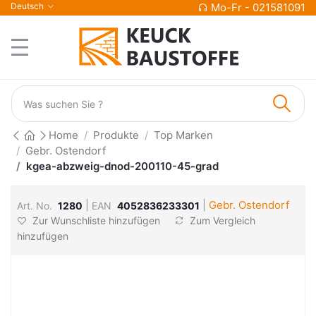
Deutsch
Mo-Fr - 021581091
Home
Produkte
Top Marken
Gebr. Ostendorf
kgea-abzweig-dnod-200110-45-grad
|
|
Gebr. Ostendorf
Art. No.
1280
EAN
4052836233301
Zur Wunschliste hinzufügen
Zum Vergleich
hinzufügen