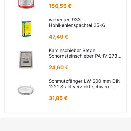
150,55 €
weber.tec 933
Hohlkehlenspachtel 25KG
47,49 €
Kaminschieber Beton
Schornsteinschieber PA-IV-273
Rahmenmaß: 21x30cm Deckel:
16,5x24,5cm
24,60 €
Schmutzfänger LW 600 mm DIN
1221 Stahl verzinkt schwere
Ausführung
31,85 €