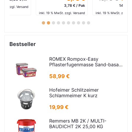
3,78 € / Pak
14,21 € / Stk.
and
inkl. 19 % MwSt. zzgl. Versand
inkl. 19 % MwSt. zzgl. Versand
in
1
2
3
4
5
6
7
8
9
10
Bestseller
ROMEX Rompox-Easy
Pflasterfugenmasse Sand-basalt
25kg
58,99 €
Hofeimer Schlitzeimer
Schlammeimer K kurz
19,99 €
Remmers MB 2K / MULTI-
BAUDICHT 2K 25,00 KG