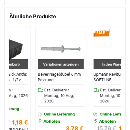
Ähnliche Produkte
Variationen anzeigen
In den Warenkorb
r.
Bever Nageldübel 6 mm
Upmann Revitür
K
Pozi und
SOFTLINE
DN
Unterlegscheibe 100
Vierkantverschluss 40 x
Est. Delivery :
Est. Delivery :
St/Pak
40 cm
026
Montag, 10 Aug,
Montag, 10 Aug,
2026
2026
Online Lieferung
Online Lieferung
Abholen
Abholen
 €
3,78 €
15,79 €
14,21 €
/m²