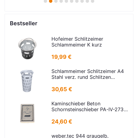
1
2
3
4
5
6
7
8
9
10
Bestseller
Hofeimer Schlitzeimer
Schlammeimer K kurz
19,99 €
Schlammeimer Schlitzeimer A4
Stahl verz. rund Schlitzen
H=600mm D=385mm
30,65 €
Kaminschieber Beton
Schornsteinschieber PA-IV-273
Rahmenmaß: 21x30cm Deckel:
16,5x24,5cm
24,60 €
weber.tec 944 graugelb,