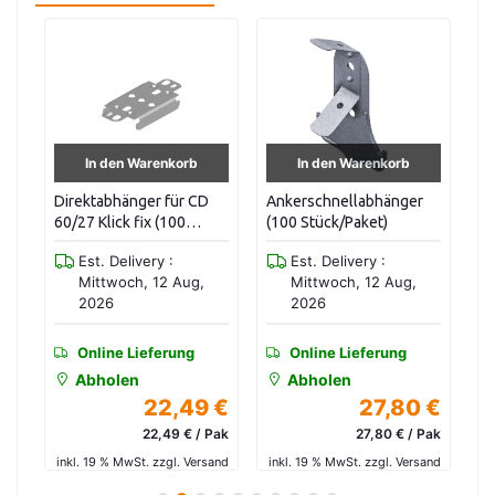
In den Warenkorb
In den Warenkorb
Direktabhänger für CD
Ankerschnellabhänger
B
60/27 Klick fix (100
(100 Stück/Paket)
B1
Stück/Paket)
Br
Est. Delivery :
Est. Delivery :
Mittwoch, 12 Aug,
Mittwoch, 12 Aug,
2026
2026
Online Lieferung
Online Lieferung
Abholen
Abholen
 €
22,49 €
27,80 €
tk.
22,49 € / Pak
27,80 € / Pak
and
inkl. 19 % MwSt. zzgl. Versand
inkl. 19 % MwSt. zzgl. Versand
in