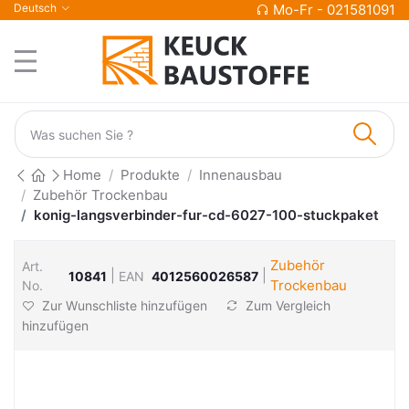
Deutsch
Mo-Fr - 021581091
Home
Produkte
Innenausbau
Zubehör Trockenbau
konig-langsverbinder-fur-cd-6027-100-stuckpaket
Zubehör
Art.
|
|
10841
EAN
4012560026587
Trockenbau
No.
Zur Wunschliste hinzufügen
Zum Vergleich
hinzufügen