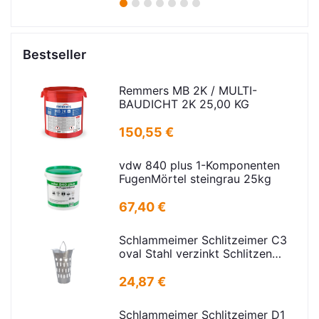
1
2
3
4
5
6
7
Bestseller
Remmers MB 2K / MULTI-
BAUDICHT 2K 25,00 KG
150,55 €
vdw 840 plus 1-Komponenten
FugenMörtel steingrau 25kg
67,40 €
Schlammeimer Schlitzeimer C3
oval Stahl verzinkt Schlitzen
H=575mm D=395mm
24,87 €
Schlammeimer Schlitzeimer D1