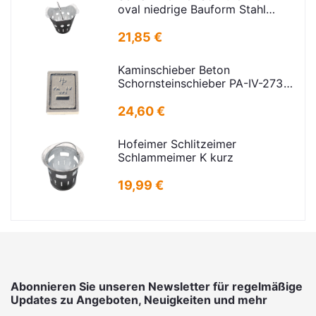
oval niedrige Bauform Stahl
verz.f Strassenabl. H=325mm
D=395mm
21,85 €
Kaminschieber Beton
Schornsteinschieber PA-IV-273
Rahmenmaß: 21x30cm Deckel:
16,5x24,5cm
24,60 €
Hofeimer Schlitzeimer
Schlammeimer K kurz
19,99 €
Abonnieren Sie unseren Newsletter für regelmäßige
Updates zu Angeboten, Neuigkeiten und mehr