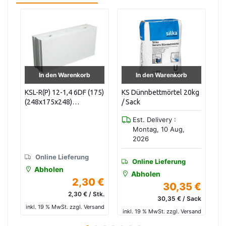
In den Warenkorb
In den Warenkorb
75)
KS Dünnbettmörtel 20kg
KS-R(P) 12-1,8 6DF (175)
KS
/ Sack
(248x175x248) 48
(4
48
Stck/Pal Lager
Pa
Est. Delivery :
Montag, 10 Aug,
2026
Online Lieferung
Online Lieferung
Abholen
Abholen
 €
2,54 €
30,35 €
tk.
2,54 € / Stk.
30,35 € / Sack
and
inkl. 19 % MwSt. zzgl. Versand
in
inkl. 19 % MwSt. zzgl. Versand