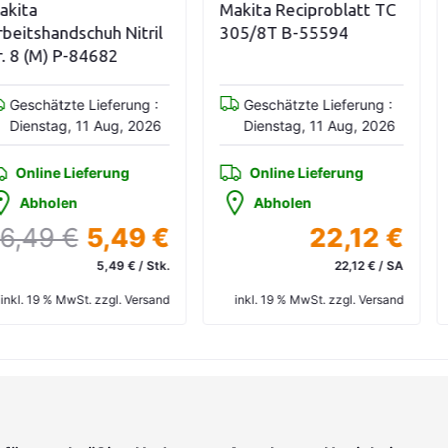
a
Makita Reciproblatt TC
Mak
shandschuh Nitril
305/8T B-55594
SD
(M) P-84682
P-
chätzte Lieferung :
Geschätzte Lieferung :
nstag, 11 Aug, 2026
Dienstag, 11 Aug, 2026
line Lieferung
Online Lieferung
bholen
Abholen
49 €
5,49 €
22,12 €
5,49 € / Stk.
22,12 € / SA
 19 % MwSt. zzgl. Versand
inkl. 19 % MwSt. zzgl. Versand
in