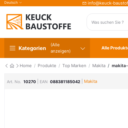
Deutsch
info@keuck-baustof
(Alle
Kategorien
Alle Produkt
anzeigen)
Home
Produkte
Top Marken
Makita
makita
|
|
Makita
Art. No.
10270
EAN
088381185042