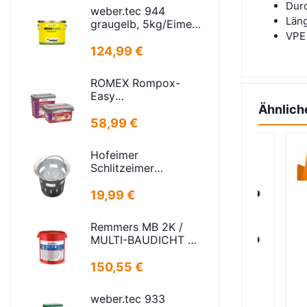
16,5x24,5cm
Dur
weber.tec 944
Län
graugelb, 5kg/Eimer
VPE
Injektionsharz PU
124,99 €
ROMEX Rompox-
Easy
Pflasterfugenmasse
Ähnlich
Sand-basalt 25kg
58,99 €
Hofeimer
Schlitzeimer
Schlammeimer K
kurz
19,99 €
Remmers MB 2K /
MULTI-BAUDICHT 2K
25,00 KG
150,55 €
weber.tec 933
en Warenkorb
In den Warenkorb
I