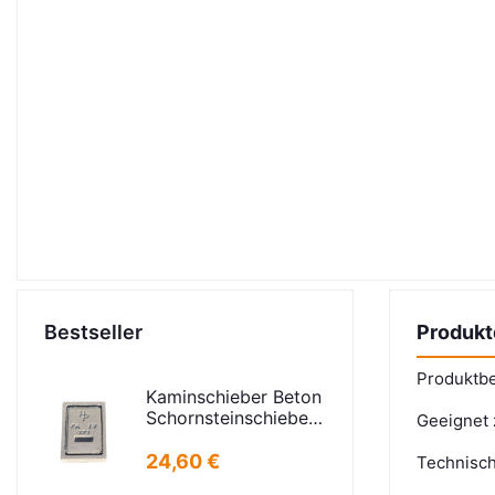
Bestseller
Produkt
Produktbe
Kaminschieber Beton
Schornsteinschieber
Geeignet 
PA-IV-273
Rahmenmaß:
24,60 €
Technisch
21x30cm Deckel: