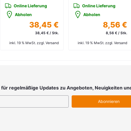
line Lieferung
Online Lieferung
bholen
Abholen
38,45 €
8,56 €
38,45 € / Stk.
8,56 € / Stk.
 19 % MwSt. zzgl. Versand
inkl. 19 % MwSt. zzgl. Versand
in
 für regelmäßige Updates zu Angeboten, Neuigkeiten un
Abonnieren