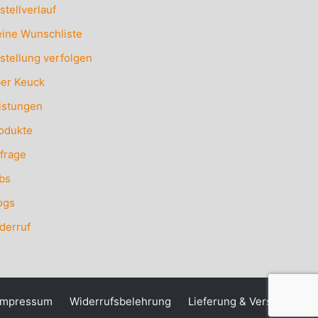
stellverlauf
ine Wunschliste
stellung verfolgen
er Keuck
istungen
odukte
frage
bs
ogs
derruf
Impressum
Widerrufsbelehrung
Lieferung & Versand