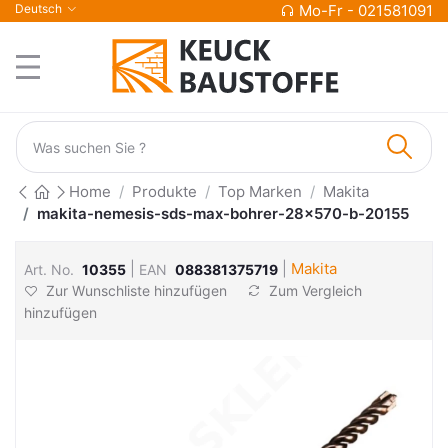
Deutsch
Mo-Fr - 021581091
Home
Produkte
Top Marken
Makita
makita-nemesis-sds-max-bohrer-28x570-b-20155
|
|
Makita
Art. No.
10355
EAN
088381375719
Zur Wunschliste hinzufügen
Zum Vergleich
hinzufügen