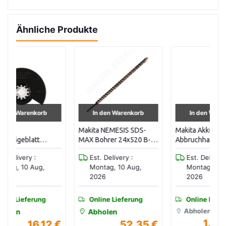
Ähnliche Produkte
In den Warenkorb
In den Warenkorb
Makita NEMESIS SDS-
Makita Akku-
Ma
MAX Bohrer 24x520 B-
Abbruchhammer
Se
20096
HM004G
Est. Delivery :
Est. Delivery :
Montag, 10 Aug,
Montag, 10 Aug,
2026
2026
Online Lieferung
Online Lieferung
Abholen
Abholen
1.720,00 €
 €
52,35 €