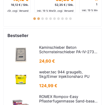
1.720,00 € / Stk.
tk.
52,35 € / Stk.
inkl. 19 % MwSt. zzgl. Versand
and
inkl. 19 % MwSt. zzgl. Versand
in
1
2
3
4
5
6
7
8
9
10
Bestseller
Kaminschieber Beton
Schornsteinschieber PA-IV-273
Rahmenmaß: 21x30cm Deckel:
16,5x24,5cm
24,60 €
weber.tec 944 graugelb,
5kg/Eimer Injektionsharz PU
124,99 €
ROMEX Rompox-Easy
Pflasterfugenmasse Sand-basalt