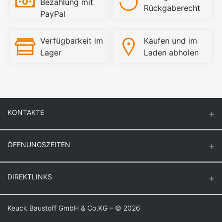
Bezahlung mit
Rückgaberecht
PayPal
Verfügbarkeit im
Kaufen und im
Lager
Laden abholen
KONTAKTE
ÖFFNUNGSZEITEN
Keuck Baustoff GmbH & Co.KG.
Montag – Donnerstag
DIREKTLINKS
Butzenstr. 39
6:30 – 16:30
47918 Tönisvorst
Freitag
Login
Keuck Baustoff GmbH & Co.KG – © 2026
Auf Google Maps anzeigen
6:30 – 16:00