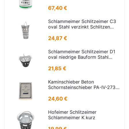
67,40 €
Schlammeimer Schlitzeimer C3
oval Stahl verzinkt Schlitzen
H=575mm D=395mm
24,87 €
Schlammeimer Schlitzeimer D1
oval niedrige Bauform Stahl
verz.f Strassenabl. H=325mm
D=395mm
21,85 €
Kaminschieber Beton
Schornsteinschieber PA-IV-273
Rahmenmaß: 21x30cm Deckel:
16,5x24,5cm
24,60 €
Hofeimer Schlitzeimer
Schlammeimer K kurz
19,99 €