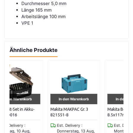
Durchmesser 5,0 mm
Länge 165 mm
Arbeitslänge 100 mm
VPE 1
Ähnliche Produkte
In den Warenkorb
In den Warenkorb
Makita MAKPAC Gr. 3
Makita Bohrer HSS
Ma
821551-8
8.5x117mm D-09793
1/
Est. Delivery :
Est. Delivery :
Donnerstag, 13 Aug,
Montag, 10 Aug,