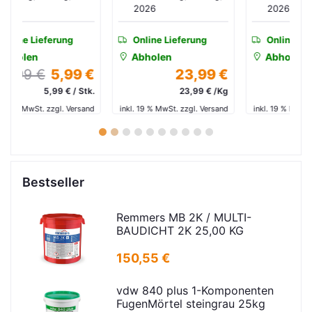
2026
2026
Online Lieferung
Online Lieferung
Abholen
Abholen
 €
23,99 €
3,96 €
tk.
23,99 € /Kg
3,96 € / Stk.
and
inkl. 19 % MwSt. zzgl. Versand
inkl. 19 % MwSt. zzgl. Versand
in
1
2
3
4
5
6
7
8
9
10
Bestseller
Remmers MB 2K / MULTI-
BAUDICHT 2K 25,00 KG
150,55 €
vdw 840 plus 1-Komponenten
FugenMörtel steingrau 25kg