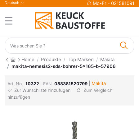
Deutsch
Mo-Fr - 021581091
Home
Produkte
Top Marken
Makita
makita-nemesis2-sds-bohrer-5x165-b-57906
|
|
Makita
Art. No.
10322
EAN
088381520799
Zur Wunschliste hinzufügen
Zum Vergleich
hinzufügen