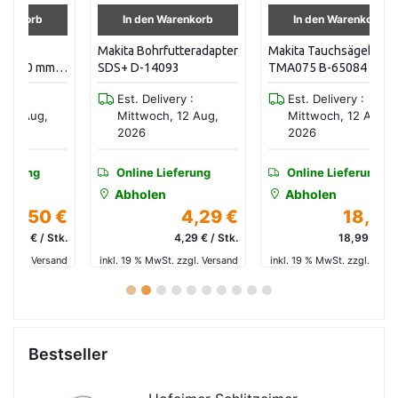
In den Warenkorb
In den Warenkorb
Makita Bohrfutteradapter
Makita Tauchsägeblatt
Ma
m
SDS+ D-14093
TMA075 B-65084
1/
Est. Delivery :
Est. Delivery :
Mittwoch, 12 Aug,
Mittwoch, 12 Aug,
2026
2026
Online Lieferung
Online Lieferung
Abholen
Abholen
 €
4,29 €
18,99 €
tk.
4,29 € / Stk.
18,99 € / Stk.
and
inkl. 19 % MwSt. zzgl. Versand
inkl. 19 % MwSt. zzgl. Versand
in
1
2
3
4
5
6
7
8
9
10
Bestseller