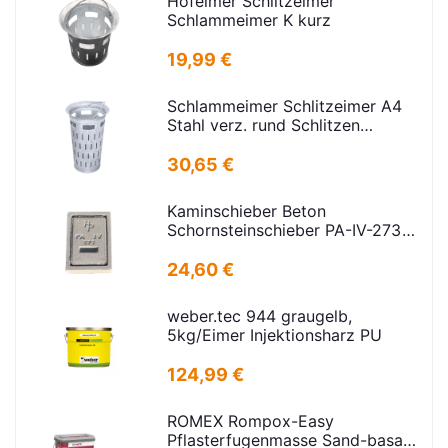
Hofeimer Schlitzeimer
Schlammeimer K kurz
19,99 €
Schlammeimer Schlitzeimer A4
Stahl verz. rund Schlitzen
H=600mm D=385mm
30,65 €
Kaminschieber Beton
Schornsteinschieber PA-IV-273
Rahmenmaß: 21x30cm Deckel:
16,5x24,5cm
24,60 €
weber.tec 944 graugelb,
5kg/Eimer Injektionsharz PU
124,99 €
ROMEX Rompox-Easy
Pflasterfugenmasse Sand-basalt