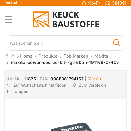
Deutsch
Mo-Fr - 021581091
Home
Produkte
Top Marken
Makita
makita-power-source-kit-xgt-50ah-1911v6-0-40v
|
|
Makita
Art. No.
11825
EAN
0088381794152
Zur Wunschliste hinzufügen
Zum Vergleich
hinzufügen