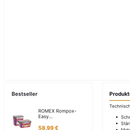
Bestseller
Produkt
Technisc
ROMEX Rompox-
Easy
Schn
Pflasterfugenmasse
Stär
Sand-basalt 25kg
58,99 €
Mate