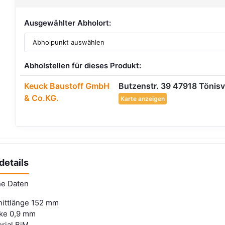
Ausgewählter Abholort:
Abholstellen für dieses Produkt:
Keuck Baustoff GmbH
Butzenstr. 39 47918 Tönisv
& Co.KG.
Karte anzeigen
details
he Daten
ittlänge 152 mm
ke 0,9 mm
rial BiM