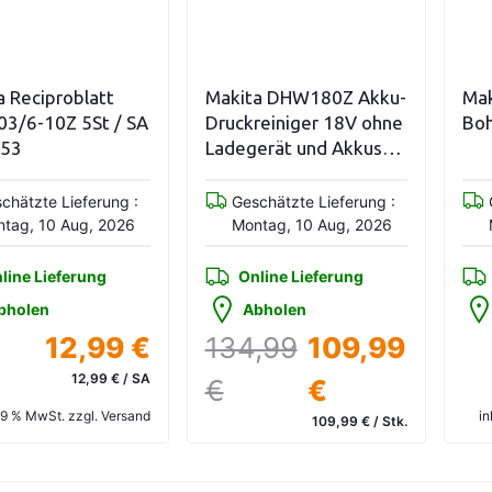
n den Warenkorb
In den Warenkorb
a Reciproblatt
Makita DHW180Z Akku-
Mak
03/6-10Z 5St / SA
Druckreiniger 18V ohne
Boh
153
Ladegerät und Akkus
(Solo)
chätzte Lieferung :
Geschätzte Lieferung :
tag, 10 Aug, 2026
Montag, 10 Aug, 2026
line Lieferung
Online Lieferung
bholen
Abholen
12,99 €
134,99
109,99
12,99 € / SA
€
€
 19 % MwSt. zzgl. Versand
in
109,99 € / Stk.
inkl. 19 % MwSt. zzgl. Versand