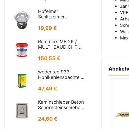
Zähn
Hofeimer
VPE
Schlitzeimer
Arb
Schlammeimer K
Schn
kurz
19,99 €
Weic
Max.
Remmers MB 2K /
MULTI-BAUDICHT 2K
25,00 KG
150,55 €
Ähnlich
weber.tec 933
Hohlkehlenspachtel
25KG
47,49 €
Kaminschieber Beton
Schornsteinschieber
PA-IV-273
Rahmenmaß:
24,60 €
21x30cm Deckel: