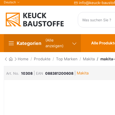
Deutsch
info@keuck-baustof
(Alle
Kategorien
Alle Produkt
anzeigen)
Home
Produkte
Top Marken
Makita
makita-
|
|
Makita
Art. No.
10308
EAN
088381200608