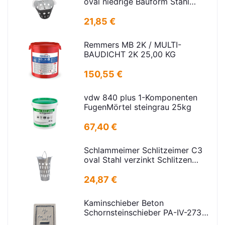
oval niedrige Bauform Stahl
verz.f Strassenabl. H=325mm
D=395mm
21,85 €
Remmers MB 2K / MULTI-
BAUDICHT 2K 25,00 KG
150,55 €
vdw 840 plus 1-Komponenten
FugenMörtel steingrau 25kg
67,40 €
Schlammeimer Schlitzeimer C3
oval Stahl verzinkt Schlitzen
H=575mm D=395mm
24,87 €
Kaminschieber Beton
Schornsteinschieber PA-IV-273
Rahmenmaß: 21x30cm Deckel: