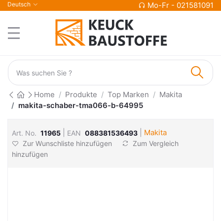
Deutsch
Mo-Fr - 021581091
Home
Produkte
Top Marken
Makita
makita-schaber-tma066-b-64995
|
|
Makita
Art. No.
11965
EAN
088381536493
Zur Wunschliste hinzufügen
Zum Vergleich
hinzufügen