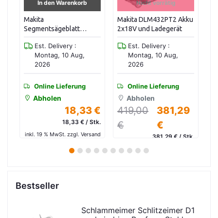
In den Warenkorb
Nicht vorrätig
Makita
Makita DLM432PT2 Akku
Ma
Segmentsägeblatt
2x18V und Ladegerät
50
TMA046B-64808
0
Est. Delivery :
Est. Delivery :
Montag, 10 Aug,
Montag, 10 Aug,
2026
2026
Online Lieferung
Online Lieferung
Abholen
Abholen
 €
18,33 €
419,00
381,29
tk.
18,33 € / Stk.
€
€
and
inkl. 19 % MwSt. zzgl. Versand
in
381,29 € / Stk.
inkl. 19 % MwSt. zzgl. Versand
1
2
3
4
5
6
7
8
9
10
Bestseller
Schlammeimer Schlitzeimer D1