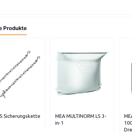
e Produkte
n den Warenkorb
Variationen anzeigen
S Sicherungskette
MEA MULTINORM LS 3-
MEA
in-1
100
Dre