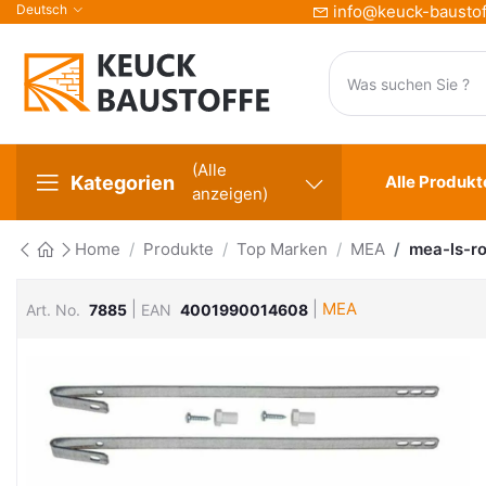
Deutsch
info@keuck-baustof
(Alle
Kategorien
Alle Produkt
anzeigen)
Home
Produkte
Top Marken
MEA
mea-ls-r
|
|
MEA
Art. No.
7885
EAN
4001990014608