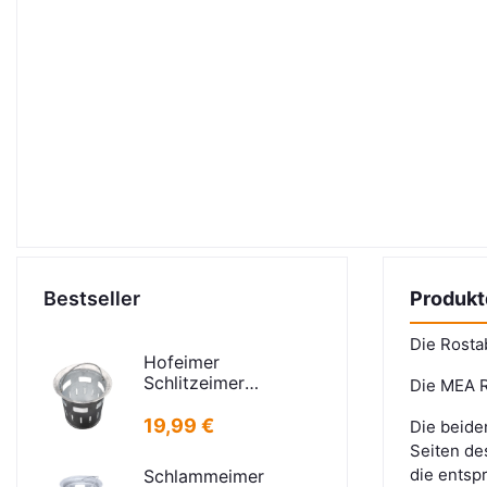
Bestseller
Produkt
Die Rosta
Hofeimer
Schlitzeimer
Die MEA R
Schlammeimer K
kurz
19,99 €
Die beide
Seiten de
die entsp
Schlammeimer