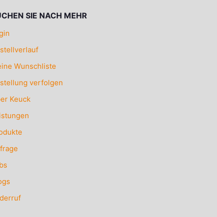
UCHEN SIE NACH MEHR
gin
stellverlauf
ine Wunschliste
stellung verfolgen
er Keuck
istungen
odukte
frage
bs
ogs
derruf