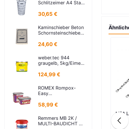
Schlitzeimer A4 Stahl
verz. rund Schlitzen
H=600mm
30,65 €
D=385mm
Kaminschieber Beton
Ähnlich
Schornsteinschieber
PA-IV-273
Rahmenmaß:
24,60 €
21x30cm Deckel:
16,5x24,5cm
weber.tec 944
graugelb, 5kg/Eimer
Injektionsharz PU
124,99 €
ROMEX Rompox-
Easy
Pflasterfugenmasse
Sand-basalt 25kg
58,99 €
en Warenkorb
Nicht vorrätig
I
MEA Lüftungsschacht
MEA L
Remmers MB 2K /
gungsset
Rost Streckmetall
MULTI-BAUDICHT 2K
25,00 KG