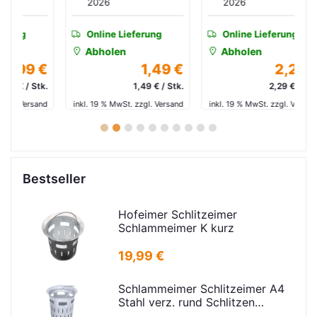
2026
2026
Online Lieferung
Online Lieferung
Abholen
Abholen
 €
1,49 €
2,29 €
tk.
1,49 € / Stk.
2,29 € / Stk.
and
inkl. 19 % MwSt. zzgl. Versand
inkl. 19 % MwSt. zzgl. Versand
in
1
2
3
4
5
6
7
8
9
10
Bestseller
Hofeimer Schlitzeimer
Schlammeimer K kurz
19,99 €
Schlammeimer Schlitzeimer A4
Stahl verz. rund Schlitzen
H=600mm D=385mm