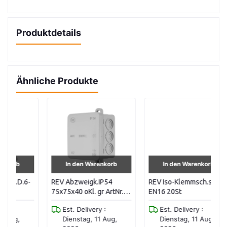
Produktdetails
Ähnliche Produkte
In den Warenkorb
In den Warenkorb
6-
REV Abzweigk.IP54
REV Iso-Klemmsch.starr
RE
75x75x40 oKl. gr ArtNr.
EN16 20St
Ei
0518432777
0
Est. Delivery :
Est. Delivery :
Dienstag, 11 Aug,
Dienstag, 11 Aug,