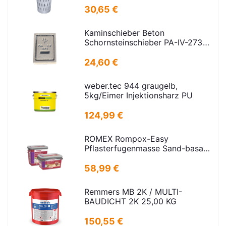
30,65 €
Kaminschieber Beton
Schornsteinschieber PA-IV-273
Rahmenmaß: 21x30cm Deckel:
16,5x24,5cm
24,60 €
weber.tec 944 graugelb,
5kg/Eimer Injektionsharz PU
124,99 €
ROMEX Rompox-Easy
Pflasterfugenmasse Sand-basalt
25kg
58,99 €
Remmers MB 2K / MULTI-
BAUDICHT 2K 25,00 KG
150,55 €