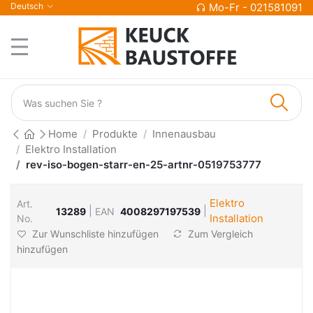
Deutsch
Mo-Fr - 021581091
Home
Produkte
Innenausbau
Elektro Installation
rev-iso-bogen-starr-en-25-artnr-0519753777
Elektro
Art.
|
|
13289
EAN
4008297197539
Installation
No.
Zur Wunschliste hinzufügen
Zum Vergleich
hinzufügen