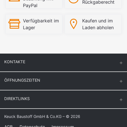
Rückgaberecht
PayPal
Verfügbarkeit im
Kaufen und im
Lager
Laden abholen
KONTAKTE
ÖFFNUNGSZEITEN
Keuck Baustoff GmbH & Co.KG.
Montag – Donnerstag
DIREKTLINKS
Butzenstr. 39
6:30 – 16:30
47918 Tönisvorst
Freitag
Login
Keuck Baustoff GmbH & Co.KG – © 2026
Auf Google Maps anzeigen
6:30 – 16:00
Bestellverlauf
Samstag
AGB
Datenschutz
Impressum