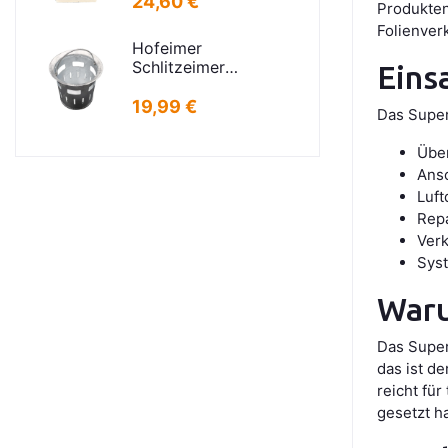
24,60 €
Produkten
21x30cm Deckel:
Folienverk
16,5x24,5cm
Hofeimer
Schlitzeimer
Eins
Schlammeimer K
kurz
19,99 €
Das Super
Übe
Ansc
Luft
Repa
Verk
Syst
Waru
Das Super
das ist d
reicht fü
gesetzt h