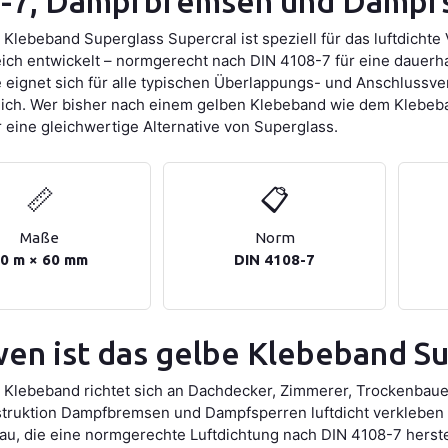
-7, Dampfbremsen und Dampf
 Klebeband Superglass Supercral ist speziell für das luftdic
ich entwickelt – normgerecht nach DIN 4108-7 für eine dauerha
 eignet sich für alle typischen Überlappungs- und Anschluss
ch. Wer bisher nach einem gelben Klebeband wie dem Klebeb
r eine gleichwertige Alternative von Superglass.
📏
📋
Maße
Norm
0 m × 60 mm
DIN 4108-7
wen ist das gelbe Klebeband S
 Klebeband richtet sich an Dachdecker, Zimmerer, Trockenbauer
ruktion Dampfbremsen und Dampfsperren luftdicht verkleben 
u, die eine normgerechte Luftdichtung nach DIN 4108-7 herstel