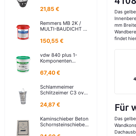
4108
niedrige Bauform
Stahl verz.f
21,85 €
Das gelbe
Strassenabl.
Innenbere
H=325mm
Remmers MB 2K /
mm Breite
D=395mm
MULTI-BAUDICHT 2K
Wandberei
25,00 KG
findet hie
150,55 €
vdw 840 plus 1-
Komponenten
FugenMörtel
steingrau 25kg
67,40 €
4
Schlammeimer
Schlitzeimer C3 oval
Stahl verzinkt
Schlitzen H=575mm
24,87 €
Für 
D=395mm
Kaminschieber Beton
Das gelbe
Schornsteinschieber
Wandkonst
PA-IV-273
Dachausba
Rahmenmaß: