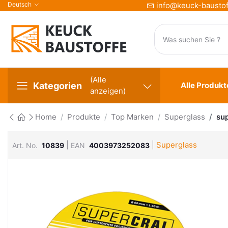
Deutsch
info@keuck-baustof
(Alle
Kategorien
Alle Produkt
anzeigen)
Home
Produkte
Top Marken
Superglass
su
|
|
Superglass
Art. No.
10839
EAN
4003973252083