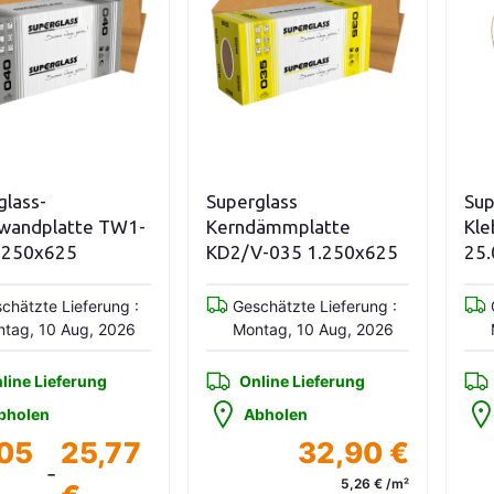
ariationen anzeigen
In den Warenkorb
rglass
Superglass Supersan
S
ndämmplatte
Klebeband Grün
K
/V-035 1.250x625
25.000x60 mm
eschätzte Lieferung :
Geschätzte Lieferung :
ontag, 10 Aug, 2026
Montag, 10 Aug, 2026
Online Lieferung
Online Lieferung
Abholen
Abholen
32,90 €
15,99 €
5,26 € /m²
15,99 € / Stk.