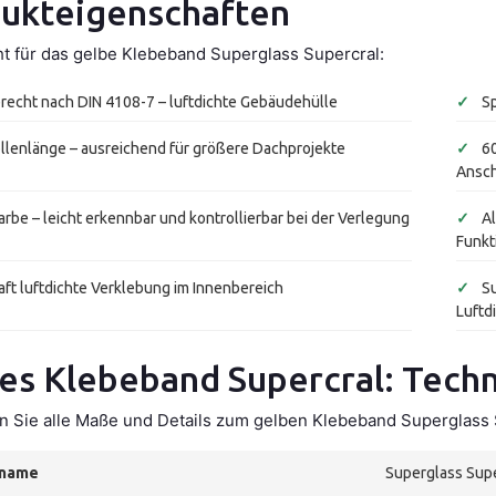
ukteigenschaften
ht für das gelbe Klebeband Superglass Supercral:
echt nach DIN 4108-7 – luftdichte Gebäudehülle
✓
Sp
llenlänge – ausreichend für größere Dachprojekte
✓
60
Ansc
rbe – leicht erkennbar und kontrollierbar bei der Verlegung
✓
Al
Funkt
ft luftdichte Verklebung im Innenbereich
✓
Su
Luftd
es Klebeband Supercral: Tech
en Sie alle Maße und Details zum gelben Klebeband Superglass S
tname
Superglass Sup