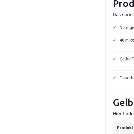
Prod
Das spric
✓
Normger
✓
40 m Ro
✓
Gelbe Fa
✓
Dauerha
Gelb
Hier find
Produk