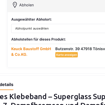
Abholen
Ausgewählter Abholort:
Abholstellen für dieses Produkt:
Keuck Baustoff GmbH
Butzenstr. 39 47918 Tönisv
& Co.KG.
Karte anzeigen
details
es Klebeband – Superglass Sup