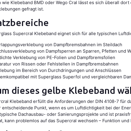
 wie Klebeband BMD oder Wego Cral lässt es sich überall dort 
lebungen gefragt ist.
atzbereiche
glass Supercral Klebeband eignet sich für alle typischen Luft
rlappungsverklebung von Dampfbremsbahnen im Steildach
hlussverklebung von Dampfsperren an Sparren, Pfetten und 
dichte Verklebung von PE-Folien und Dampfbremsfolien
ratur von Rissen oder Fehlstellen in Dampfbremsbahnen
lebung im Bereich von Durchdringungen und Anschlüssen
emkompatibel mit Superglass Superfol und vergleichbaren Da
m dieses gelbe Klebeband wä
cral Klebeband erfüllt die Anforderungen der DIN 4108-7 für d
er entscheidende Punkt, wenn es um Luftdichtigkeit bei der Ener
r typische Dachausbau- oder Sanierungsprojekte und ist praxisf
at, kann problemlos auf das Supercral wechseln – Funktion und 