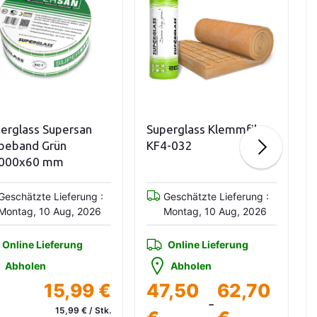
Variationen anzeigen
In den Warenkorb
uperglass Klemmfilz
Superglass Superforte
F4-032
Klebeband Rot 60mm
Geschätzte Lieferung :
Geschätzte Lieferung :
Montag, 10 Aug, 2026
Montag, 10 Aug, 2026
Online Lieferung
Online Lieferung
Abholen
Abholen
47,50
62,70
22,99 €
-
0,57 € /m