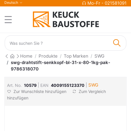
Deutsch
Mo-Fr - 021581091
Home
Produkte
Top Marken
SWG
swg-drahtstift-senkkopf-bl-31-x-80-1kg-pak-
9786318070
|
|
SWG
Art. No.
10579
EAN
4009155123370
Zur Wunschliste hinzufügen
Zum Vergleich
hinzufügen