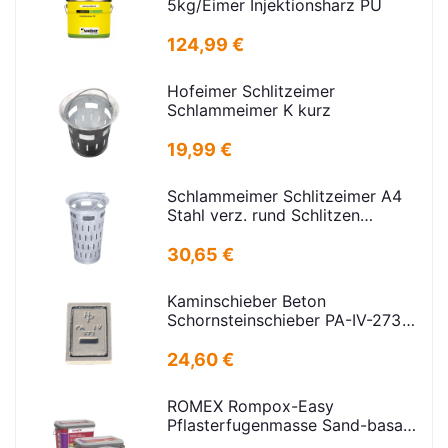
5kg/Eimer Injektionsharz PU
124,99 €
Hofeimer Schlitzeimer
Schlammeimer K kurz
19,99 €
Schlammeimer Schlitzeimer A4
Stahl verz. rund Schlitzen
H=600mm D=385mm
30,65 €
Kaminschieber Beton
Schornsteinschieber PA-IV-273
Rahmenmaß: 21x30cm Deckel:
16,5x24,5cm
24,60 €
ROMEX Rompox-Easy
Pflasterfugenmasse Sand-basalt
25kg