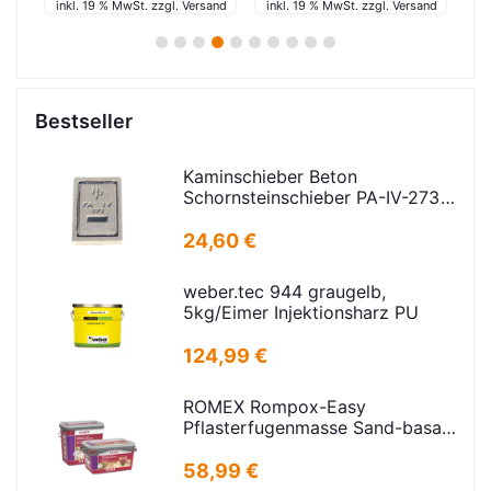
and
inkl. 19 % MwSt. zzgl. Versand
inkl. 19 % MwSt. zzgl. Versand
in
1
2
3
4
5
6
7
8
9
10
Bestseller
Kaminschieber Beton
Schornsteinschieber PA-IV-273
Rahmenmaß: 21x30cm Deckel:
16,5x24,5cm
24,60 €
weber.tec 944 graugelb,
5kg/Eimer Injektionsharz PU
124,99 €
ROMEX Rompox-Easy
Pflasterfugenmasse Sand-basalt
25kg
58,99 €