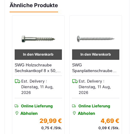
Ähnliche Produkte
In den Warenkorb
In den Warenkorb
 x
SWG Holzschraube
SWG
S
Sechskantkopf 8 x 50,
Spanplattenschraube
Sp
Edelstahl A2, DIN 571
Pan Head VZ 4 x 16 (50
Se
Est. Delivery :
Est. Delivery :
(40 Stk./Pak) 19385067
Stk / Pak) 19641663
St
Dienstag, 11 Aug,
Dienstag, 11 Aug,
2026
2026
Online Lieferung
Online Lieferung
Abholen
Abholen
 €
29,99 €
4,69 €
tk.
0,75 € /Stk.
0,09 € /Stk.