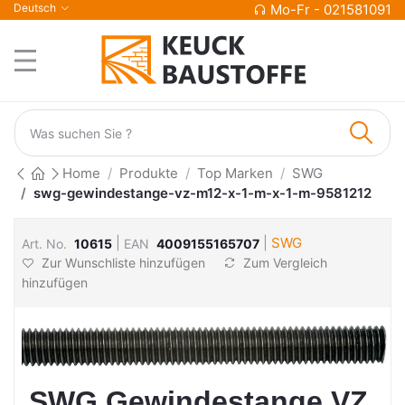
Deutsch
Mo-Fr - 021581091
Home
Produkte
Top Marken
SWG
swg-gewindestange-vz-m12-x-1-m-x-1-m-9581212
|
|
SWG
Art. No.
10615
EAN
4009155165707
Zur Wunschliste hinzufügen
Zum Vergleich
hinzufügen
SWG Gewindestange VZ