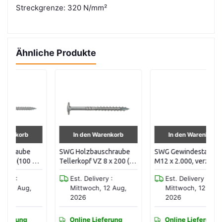
Streckgrenze: 320 N/mm²
Ähnliche Produkte
In den Warenkorb
In den Warenkorb
SWG Holzbauschraube
SWG Gewindestange
S
Stk
Tellerkopf VZ 8 x 200 (20
M12 x 2.000, verzinkt,
Sp
Stk / Pak) 19110820016
DIN 976-1 95801212
Se
Est. Delivery :
Est. Delivery :
St
Mittwoch, 12 Aug,
Mittwoch, 12 Aug,
2026
2026
Online Lieferung
Online Lieferung