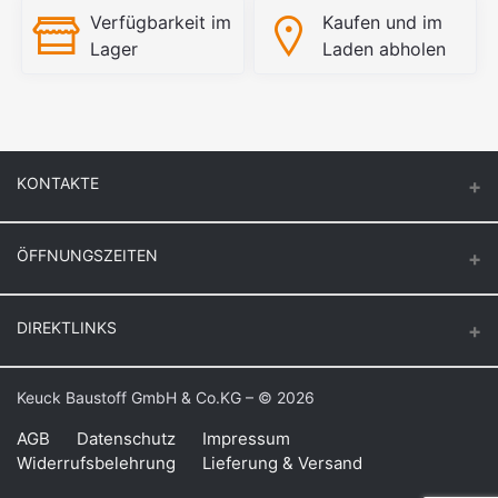
Verfügbarkeit im
Kaufen und im
Lager
Laden abholen
KONTAKTE
ÖFFNUNGSZEITEN
Keuck Baustoff GmbH & Co.KG.
Montag – Donnerstag
DIREKTLINKS
Butzenstr. 39
6:30 – 16:30
47918 Tönisvorst
Freitag
Login
Keuck Baustoff GmbH & Co.KG – © 2026
Auf Google Maps anzeigen
6:30 – 16:00
Bestellverlauf
Samstag
AGB
Datenschutz
Impressum
Telefon: +49 21 58 – 10 91
Widerrufsbelehrung
Lieferung & Versand
8:00 – 11:00
Meine Wunschliste
Fax: +49 21 58 – 82 25