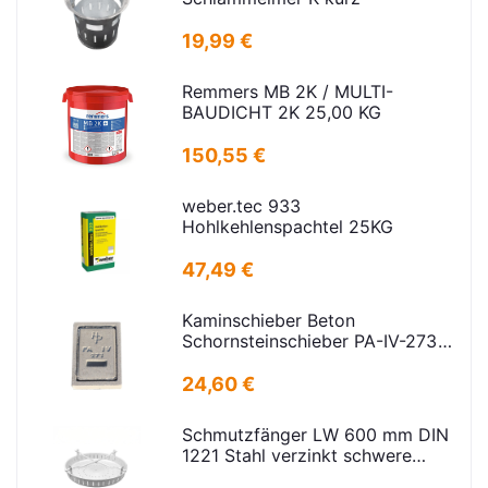
19,99 €
Remmers MB 2K / MULTI-
BAUDICHT 2K 25,00 KG
150,55 €
weber.tec 933
Hohlkehlenspachtel 25KG
47,49 €
Kaminschieber Beton
Schornsteinschieber PA-IV-273
Rahmenmaß: 21x30cm Deckel:
16,5x24,5cm
24,60 €
Schmutzfänger LW 600 mm DIN
1221 Stahl verzinkt schwere
Ausführung