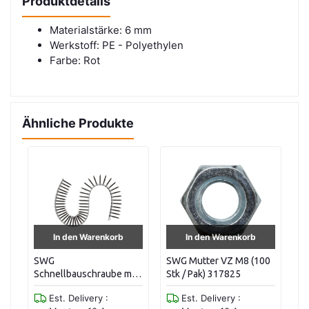
Produktdetails
Materialstärke: 6 mm
Werkstoff: PE - Polyethylen
Farbe: Rot
Ähnliche Produkte
In den Warenkorb
In den Warenkorb
SWG
SWG Mutter VZ M8 (100
S
0,
Schnellbauschraube mit
Stk / Pak) 317825
Ke
Bohrspitze, gegurtet 3,5
VZ
Est. Delivery :
Est. Delivery :
x 35, phosphatiert (1000
SA