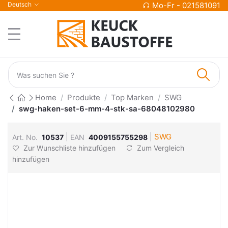
Deutsch
Mo-Fr - 021581091
Home
Produkte
Top Marken
SWG
swg-haken-set-6-mm-4-stk-sa-68048102980
|
|
SWG
Art. No.
10537
EAN
4009155755298
Zur Wunschliste hinzufügen
Zum Vergleich
hinzufügen