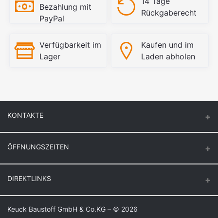
14 Tage
Bezahlung mit
Rückgaberecht
PayPal
Verfügbarkeit im
Kaufen und im
Lager
Laden abholen
KONTAKTE
ÖFFNUNGSZEITEN
Keuck Baustoff GmbH & Co.KG.
Montag – Donnerstag
DIREKTLINKS
Butzenstr. 39
6:30 – 16:30
47918 Tönisvorst
Freitag
Login
Keuck Baustoff GmbH & Co.KG – © 2026
Auf Google Maps anzeigen
6:30 – 16:00