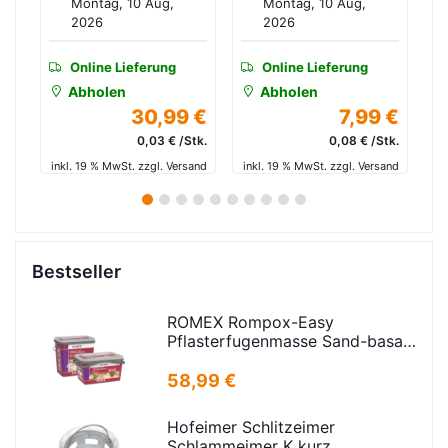
Montag, 10 Aug,
Montag, 10 Aug,
Stk./Pak) 18973553510
2026
2026
Online Lieferung
Online Lieferung
Abholen
Abholen
 €
30,99 €
7,99 €
tk.
0,03 € /Stk.
0,08 € /Stk.
in
and
inkl. 19 % MwSt. zzgl. Versand
inkl. 19 % MwSt. zzgl. Versand
1
2
3
4
5
6
7
8
9
10
Bestseller
ROMEX Rompox-Easy
Pflasterfugenmasse Sand-basalt
25kg
58,99 €
Hofeimer Schlitzeimer
Schlammeimer K kurz