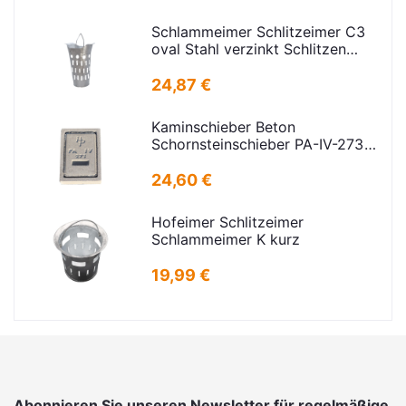
Schlammeimer Schlitzeimer C3
oval Stahl verzinkt Schlitzen
H=575mm D=395mm
24,87 €
Kaminschieber Beton
Schornsteinschieber PA-IV-273
Rahmenmaß: 21x30cm Deckel:
16,5x24,5cm
24,60 €
Hofeimer Schlitzeimer
Schlammeimer K kurz
19,99 €
Abonnieren Sie unseren Newsletter für regelmäßige