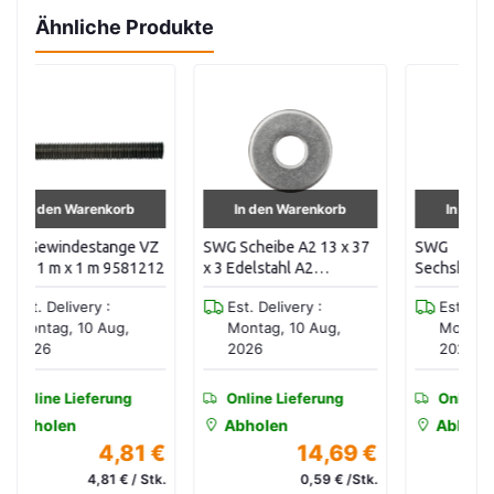
Ähnliche Produkte
In den Warenkorb
In den Warenkorb
VZ
SWG Scheibe A2 13 x 37
SWG
S
212
x 3 Edelstahl A2
Sechskantbohrschraube
Sc
25Stk/Pak. 4191267
mit Dichtscheibe 4,8 x 35,
Gi
Est. Delivery :
Est. Delivery :
verzinkt (100 Stk./Pak)
St
Montag, 10 Aug,
Montag, 10 Aug,
2114835020
2026
2026
Online Lieferung
Online Lieferung
Abholen
Abholen
 €
14,69 €
20,69 €
tk.
0,59 € /Stk.
0,21 € /Stk.