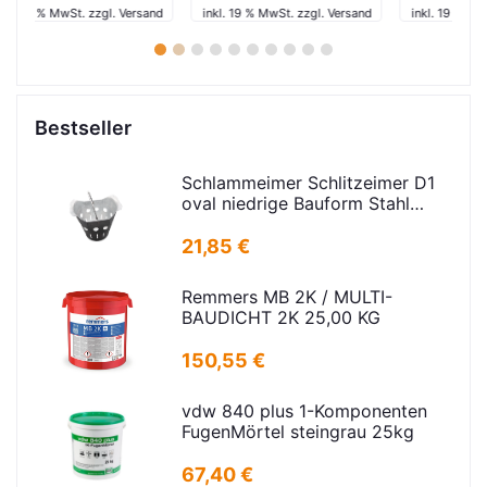
and
inkl. 19 % MwSt. zzgl. Versand
inkl. 19 % MwSt. zzgl. Versand
in
1
2
3
4
5
6
7
8
9
10
Bestseller
Schlammeimer Schlitzeimer D1
oval niedrige Bauform Stahl
verz.f Strassenabl. H=325mm
D=395mm
21,85 €
Remmers MB 2K / MULTI-
BAUDICHT 2K 25,00 KG
150,55 €
vdw 840 plus 1-Komponenten
FugenMörtel steingrau 25kg
67,40 €