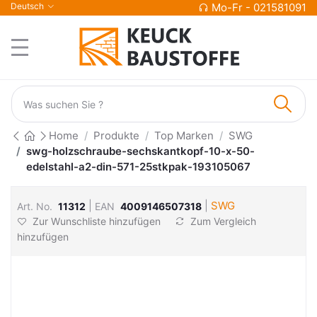
Deutsch
Mo-Fr - 021581091
Home
Produkte
Top Marken
SWG
swg-holzschraube-sechskantkopf-10-x-50-
edelstahl-a2-din-571-25stkpak-193105067
|
|
SWG
Art. No.
11312
EAN
4009146507318
Zur Wunschliste hinzufügen
Zum Vergleich
hinzufügen