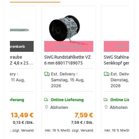
Nicht vorrätig
Nicht vorrätig
SWG Rundstahlkette VZ
SWG Stahlnagel
S
6 mm 68017189075
Senkkopf geriffelt VZ 3,5
Sp
x 55 (250 Stk / Pak)
Se
Est. Delivery :
Est. Delivery :
9797355570
St
Samstag, 15 Aug,
Dienstag, 11 Aug,
2026
2026
Online Lieferung
Online Lieferung
Abholen
Abholen
 €
7,59 €
20,29 €
tk.
7,59 € / Stk.
0,08 € /Stk.
and
inkl. 19 % MwSt. zzgl. Versand
inkl. 19 % MwSt. zzgl. Versand
in