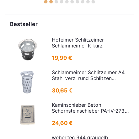
1
2
3
4
5
6
7
8
9
10
Bestseller
Hofeimer Schlitzeimer
Schlammeimer K kurz
19,99 €
Schlammeimer Schlitzeimer A4
Stahl verz. rund Schlitzen
H=600mm D=385mm
30,65 €
Kaminschieber Beton
Schornsteinschieber PA-IV-273
Rahmenmaß: 21x30cm Deckel:
16,5x24,5cm
24,60 €
weber.tec 944 graugelb,