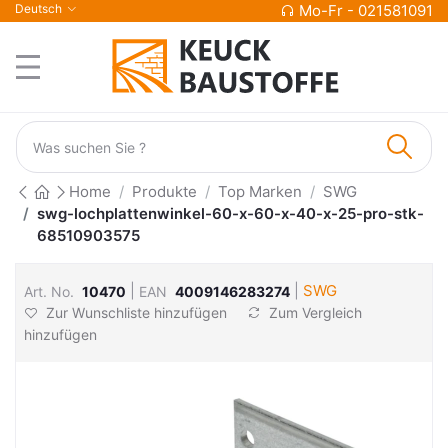
Deutsch
Mo-Fr - 021581091
Home
Produkte
Top Marken
SWG
swg-lochplattenwinkel-60-x-60-x-40-x-25-pro-stk-
68510903575
|
|
SWG
Art. No.
10470
EAN
4009146283274
Zur Wunschliste hinzufügen
Zum Vergleich
hinzufügen