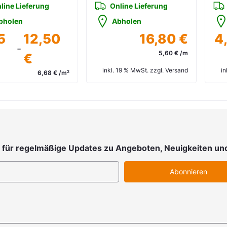
line Lieferung
Online Lieferung
bholen
Abholen
5
12,50
16,80 €
4
-
5,60 € /m
€
inkl. 19 % MwSt. zzgl. Versand
in
6,68 € /m²
 19 % MwSt. zzgl. Versand
 für regelmäßige Updates zu Angeboten, Neuigkeiten un
Abonnieren