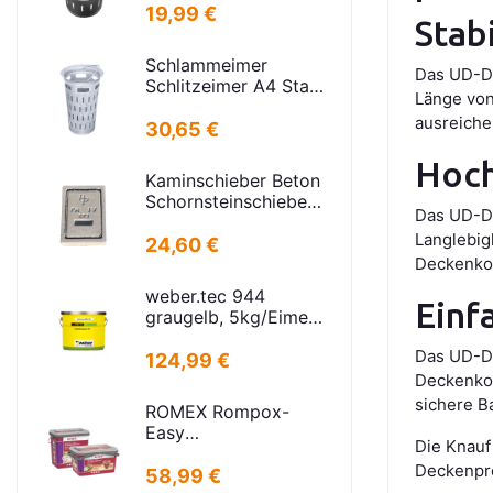
kurz
19,99 €
Stab
Schlammeimer
Das UD-De
Schlitzeimer A4 Stahl
Länge von
verz. rund Schlitzen
ausreiche
H=600mm
30,65 €
D=385mm
Hoch
Kaminschieber Beton
Schornsteinschieber
Das UD-De
PA-IV-273
Langlebig
Rahmenmaß:
24,60 €
21x30cm Deckel:
Deckenkon
16,5x24,5cm
weber.tec 944
Einf
graugelb, 5kg/Eimer
Injektionsharz PU
Das UD-Dec
124,99 €
Deckenkon
sichere B
ROMEX Rompox-
Easy
Die Knauf
Pflasterfugenmasse
Deckenpro
Sand-basalt 25kg
58,99 €