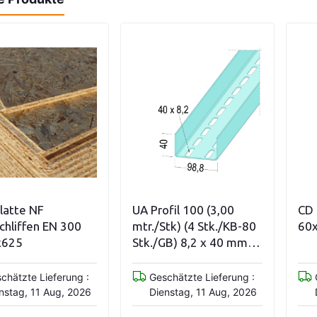
iationen anzeigen
In den Warenkorb
latte NF
UA Profil 100 (3,00
CD 
chliffen EN 300
mtr./Stk) (4 Stk./KB-80
60
x625
Stk./GB) 8,2 x 40 mm
zweireihige Lochung
chätzte Lieferung :
Geschätzte Lieferung :
nstag, 11 Aug, 2026
Dienstag, 11 Aug, 2026