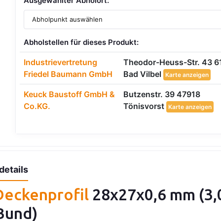
Ausgewählter Abholort:
Abholstellen für dieses Produkt:
Industrievertretung
Theodor-Heuss-Str. 43 6
Friedel Baumann GmbH
Bad Vilbel
Karte anzeigen
Keuck Baustoff GmbH &
Butzenstr. 39 47918
Co.KG.
Tönisvorst
Karte anzeigen
details
Deckenprofil
28x27x0,6 mm (3,0
Bund)