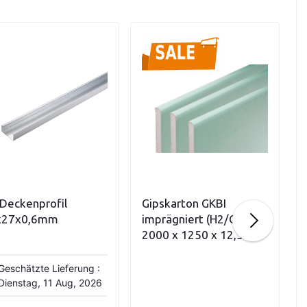
Variationen anzeigen
In den Warenkorb
Deckenprofil
Gipskarton GKBI
x27x0,6mm
imprägniert (H2/GKBI)
2000 x 1250 x 12,5 mm
(2,50 qm / Platte I 50
Platten / PAL)
Geschätzte Lieferung :
Dienstag, 11 Aug, 2026