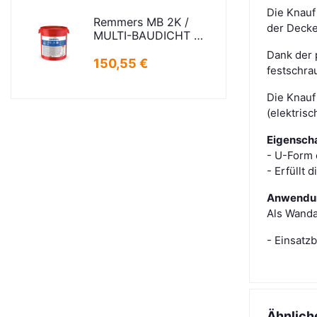
Die Knauf
Remmers MB 2K /
der Decke
MULTI-BAUDICHT 2K
25,00 KG
Dank der 
150,55 €
festschrau
Die Knauf
(elektris
Eigensch
- U-Form 
- Erfüllt
Anwendu
Als Wanda
- Einsatz
Ähnlich