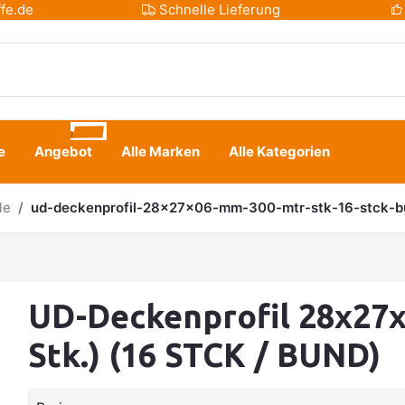
fe.de
Schnelle Lieferung
e
Angebot
Alle Marken
Alle Kategorien
le
ud-deckenprofil-28x27x06-mm-300-mtr-stk-16-stck-b
UD-Deckenprofil 28x27x0
Stk.) (16 STCK / BUND)