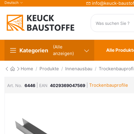
Deutsch
info@keuck-baustof
(Alle
Kategorien
Alle Produkt
anzeigen)
Home
Produkte
Innenausbau
Trockenbauprofi
|
|
Trockenbauprofile
Art. No.
6446
EAN
4029369047569