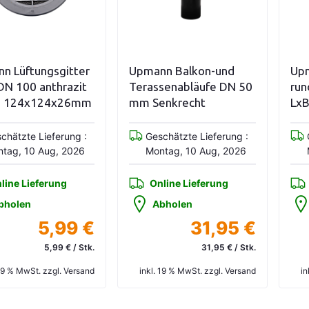
n den Warenkorb
In den Warenkorb
n Lüftungsgitter
Upmann Balkon-und
Upm
DN 100 anthrazit
Terassenabläufe DN 50
run
H 124x124x26mm
mm Senkrecht
Lx
4,
chätzte Lieferung :
Geschätzte Lieferung :
tag, 10 Aug, 2026
Montag, 10 Aug, 2026
line Lieferung
Online Lieferung
bholen
Abholen
5,99 €
31,95 €
5,99 € / Stk.
31,95 € / Stk.
 19 % MwSt. zzgl. Versand
inkl. 19 % MwSt. zzgl. Versand
in