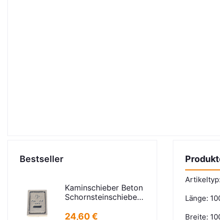
Bestseller
Produkt
Artikelty
Kaminschieber Beton
Schornsteinschieber
Länge: 1
PA-IV-273
Rahmenmaß:
24,60 €
Breite: 1