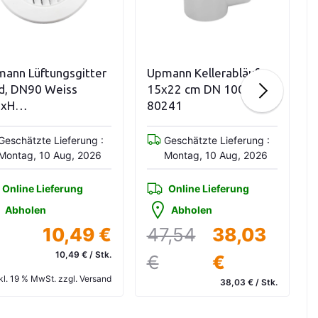
In den Warenkorb
In den Warenkorb
ann Lüftungsgitter
Upmann Kellerabläufe
d, DN90 Weiss
15x22 cm DN 100
BxH
80241
5x12,4x12,4mm
Geschätzte Lieferung :
Geschätzte Lieferung :
Montag, 10 Aug, 2026
Montag, 10 Aug, 2026
Online Lieferung
Online Lieferung
Abholen
Abholen
10,49 €
47,54
38,03
10,49 € / Stk.
€
€
kl. 19 % MwSt. zzgl. Versand
38,03 € / Stk.
inkl. 19 % MwSt. zzgl. Versand