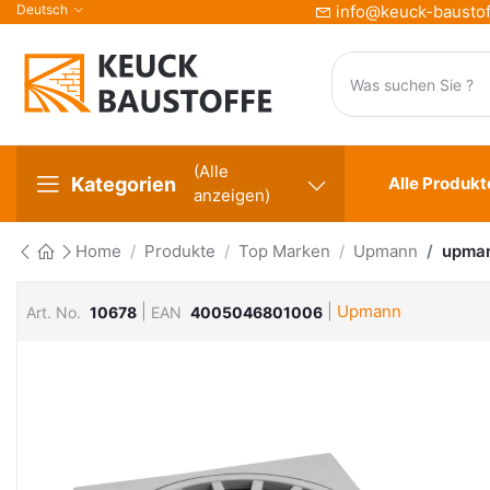
Deutsch
info@keuck-baustof
(Alle
Kategorien
Alle Produkt
anzeigen)
Home
Produkte
Top Marken
Upmann
upman
|
|
Upmann
Art. No.
10678
EAN
4005046801006