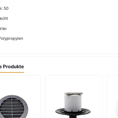
: 50
recht
grau
 Polypropylen
e Produkte