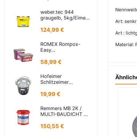
21x30cm Deckel:
16,5x24,5cm
Nennweite
weber.tec 944
graugelb, 5kg/Eimer
Art: senk
Injektionsharz PU
124,99 €
Art : licht
ROMEX Rompox-
Material:
Easy
Pflasterfugenmasse
Sand-basalt 25kg
58,99 €
Hofeimer
Ähnlich
Schlitzeimer
Schlammeimer K
kurz
19,99 €
Remmers MB 2K /
MULTI-BAUDICHT 2K
25,00 KG
150,55 €