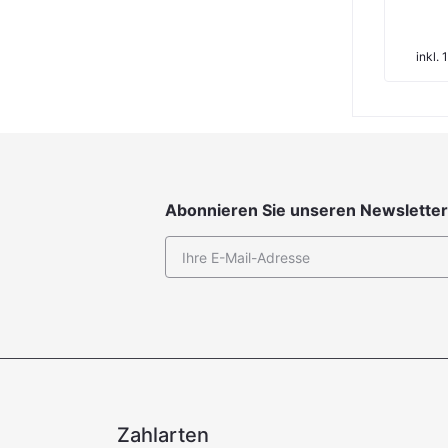
-
103,85 € / Pak
€
€
inkl. 19 % MwSt. zzgl. Versand
62,38 € /m²
inkl. 19 % MwSt. zzgl. Versand
Abonnieren Sie unseren Newsletter
Zahlarten