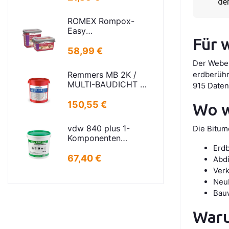
de
Strassenabl.
H=325mm
ROMEX Rompox-
D=395mm
Easy
Für 
Pflasterfugenmasse
Sand-basalt 25kg
58,99 €
Der Weber
Remmers MB 2K /
erdberühr
MULTI-BAUDICHT 2K
915 Daten
25,00 KG
150,55 €
Wo w
vdw 840 plus 1-
Die Bitum
Komponenten
FugenMörtel
Erd
steingrau 25kg
67,40 €
Abd
Verk
Neub
Bau
Waru