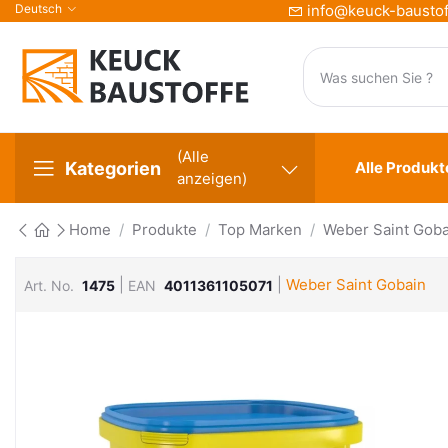
Deutsch
info@keuck-baustof
(Alle
Kategorien
Alle Produkt
anzeigen)
Home
Produkte
Top Marken
Weber Saint Goba
|
|
Weber Saint Gobain
Art. No.
1475
EAN
4011361105071