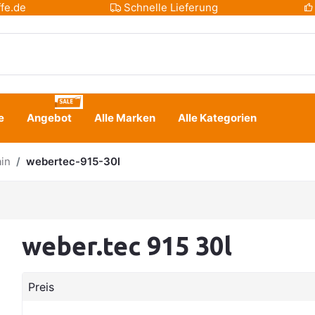
fe.de
Schnelle Lieferung
e
Angebot
Alle Marken
Alle Kategorien
in
webertec-915-30l
weber.tec 915 30l
Preis