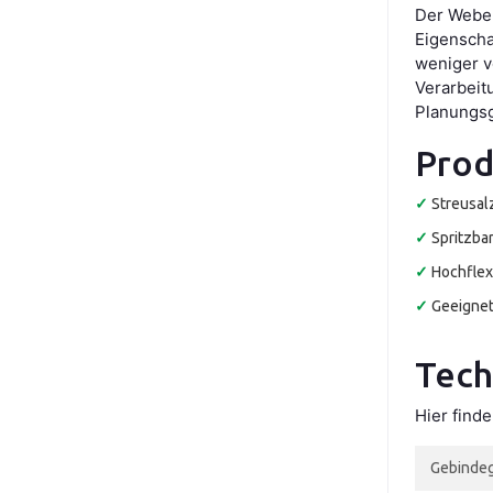
Der Weber
Eigenscha
weniger v
Verarbeit
Planungsg
Prod
✓
Streusal
✓
Spritzba
✓
Hochflex
✓
Geeignet
Tech
Hier find
Gebinde