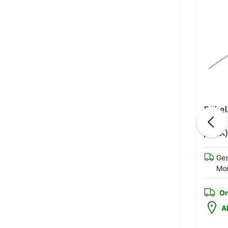
Variationen anzeigen
In den Warenkorb
Diephaus Volar Mauer
Dübelanker Typ ZV-
Muschelkalk
Welle 4x300 (250 STCK
/ PAK) Zul.Nr. Z-21.2-
1009 Zul.Nr. Z-17.1-825
Geschätzte Lieferung :
Geschätzte Lieferung :
Freitag, 21 Aug, 2026
Montag, 10 Aug, 2026
Online Lieferung
Online Lieferung
Abholen
Abholen
2,49
4,99
103,85 €