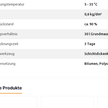
tungstemperatur
5 - 35 °C
0,6 kg/dm³
ückstand
ca. 90 %
sverhältnis
30 l Grundmasse
cknungszeit
3 Tage
swerkzeug
Schichtdickenk
nsetzung
Bitumen, Polys
e Produkte