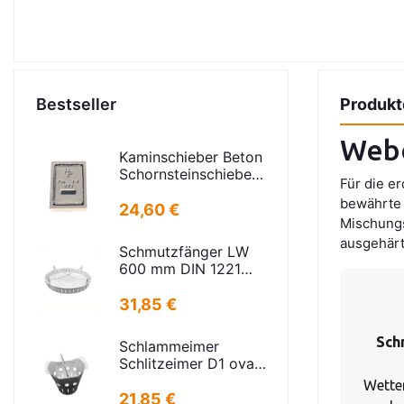
Bestseller
Produkt
Webe
Kaminschieber Beton
Schornsteinschieber
Für die e
PA-IV-273
bewährte 
Rahmenmaß:
24,60 €
Mischungs
21x30cm Deckel:
16,5x24,5cm
ausgehärt
Schmutzfänger LW
600 mm DIN 1221
Stahl verzinkt
schwere Ausführung
31,85 €
Sch
Schlammeimer
Schlitzeimer D1 oval
niedrige Bauform
Wette
Stahl verz.f
21,85 €