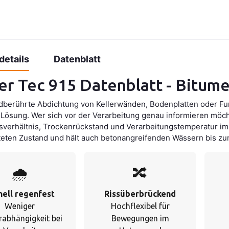
details
Datenblatt
r Tec 915 Datenblatt - Bitume
rdberührte Abdichtung von Kellerwänden, Bodenplatten oder Fu
Lösung. Wer sich vor der Verarbeitung genau informieren möcht
verhältnis, Trockenrückstand und Verarbeitungstemperatur im D
eten Zustand und hält auch betonangreifenden Wässern bis zum
🌧️
🔀
nell regenfest
Rissüberbrückend
Weniger
Hochflexibel für
rabhängigkeit bei
Bewegungen im