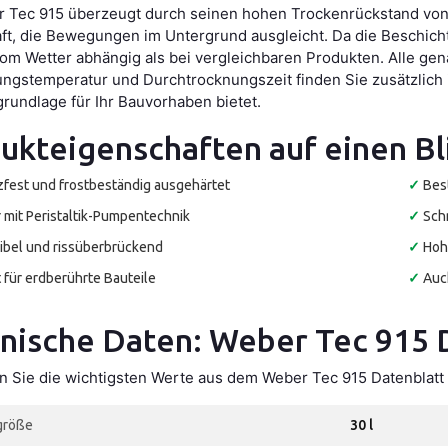
 Tec 915 überzeugt durch seinen hohen Trockenrückstand von c
ft, die Bewegungen im Untergrund ausgleicht. Da die Beschichtu
om Wetter abhängig als bei vergleichbaren Produkten. Alle ge
ungstemperatur und Durchtrocknungszeit finden Sie zusätzlich i
rundlage für Ihr Bauvorhaben bietet.
ukteigenschaften auf einen Bl
zfest und frostbeständig ausgehärtet
✓
Bes
r mit Peristaltik-Pumpentechnik
✓
Sch
ibel und rissüberbrückend
✓
Hoh
 für erdberührte Bauteile
✓
Auc
nische Daten: Weber Tec 915 
en Sie die wichtigsten Werte aus dem Weber Tec 915 Datenblatt 
größe
30 l