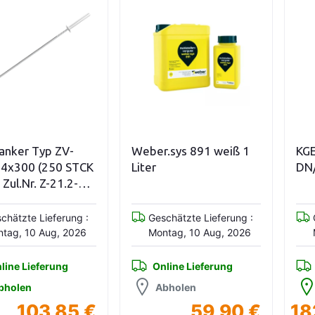
Nicht vorrätig
Variationen anzeigen
Weber.sys 891 weiß 1
KGEM Rohr SN 4 Coex
Liter
DN/OD 500
Geschätzte Lieferung :
Geschätzte Lieferung :
Montag, 10 Aug, 2026
Montag, 10 Aug, 2026
Online Lieferung
Online Lieferung
Abholen
Abholen
59,90 €
182,18
604,18