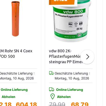
In den Warenkorb
Variationen anzeigen
vdw 800 2K-
KGEA Abzweig DN/O
PflasterfugenMörtel
45 Grad
steingrau PP Eimer 25
kg
Geschätzte Lieferung :
Geschätzte Lieferung 
Montag, 10 Aug, 2026
Montag, 10 Aug, 202
Online Lieferung
Online Lieferung
Abholen
Abholen
79,99
68,79
5,36
24,2