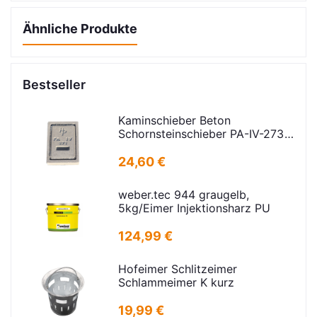
Ähnliche Produkte
Bestseller
Kaminschieber Beton
Schornsteinschieber PA-IV-273
Rahmenmaß: 21x30cm Deckel:
16,5x24,5cm
24,60 €
weber.tec 944 graugelb,
5kg/Eimer Injektionsharz PU
124,99 €
Hofeimer Schlitzeimer
Schlammeimer K kurz
19,99 €