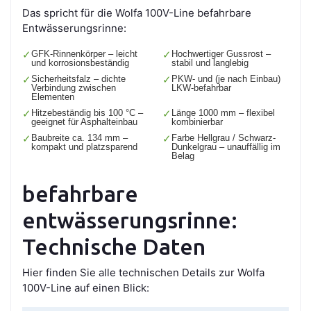
Das spricht für die Wolfa 100V-Line befahrbare
Entwässerungsrinne:
✓
GFK-Rinnenkörper – leicht
✓
Hochwertiger Gussrost –
und korrosionsbeständig
stabil und langlebig
✓
Sicherheitsfalz – dichte
✓
PKW- und (je nach Einbau)
Verbindung zwischen
LKW-befahrbar
Elementen
✓
Hitzebeständig bis 100 °C –
✓
Länge 1000 mm – flexibel
geeignet für Asphalteinbau
kombinierbar
✓
Baubreite ca. 134 mm –
✓
Farbe Hellgrau / Schwarz-
kompakt und platzsparend
Dunkelgrau – unauffällig im
Belag
befahrbare
entwässerungsrinne:
Technische Daten
Hier finden Sie alle technischen Details zur Wolfa
100V-Line auf einen Blick: