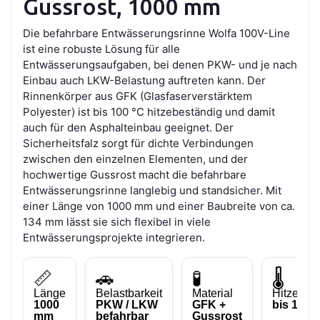
Gussrost, 1000 mm
Die befahrbare Entwässerungsrinne Wolfa 100V-Line
ist eine robuste Lösung für alle
Entwässerungsaufgaben, bei denen PKW- und je nach
Einbau auch LKW-Belastung auftreten kann. Der
Rinnenkörper aus GFK (Glasfaserverstärktem
Polyester) ist bis 100 °C hitzebeständig und damit
auch für den Asphalteinbau geeignet. Der
Sicherheitsfalz sorgt für dichte Verbindungen
zwischen den einzelnen Elementen, und der
hochwertige Gussrost macht die befahrbare
Entwässerungsrinne langlebig und standsicher. Mit
einer Länge von 1000 mm und einer Baubreite von ca.
134 mm lässt sie sich flexibel in viele
Entwässerungsprojekte integrieren.
📏
🚗
🧪
🌡️
Länge
Belastbarkeit
Material
Hitzebest
1000
PKW / LKW
GFK +
bis 100 
mm
befahrbar
Gussrost