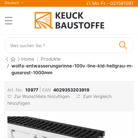
Deutsch
Mo-Fr - 021581091
Home
Produkte
wolfa-entwasserungsrinne-100v-line-kld-hellgrau-m-
gussrost-1000mm
|
Art. No.
10977
EAN
4029353203919
Zur Wunschliste hinzufügen
Zum Vergleich
hinzufügen