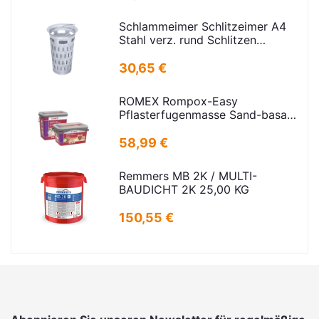
Schlammeimer Schlitzeimer A4
Stahl verz. rund Schlitzen
H=600mm D=385mm
30,65 €
ROMEX Rompox-Easy
Pflasterfugenmasse Sand-basalt
25kg
58,99 €
Remmers MB 2K / MULTI-
BAUDICHT 2K 25,00 KG
150,55 €