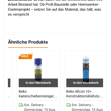
Arbeit Bestand hat. Ob Profi-Baustelle oder Heimwerker-
Gartenprojekt – setzen Sie auf das Material, das hält, was 
es verspricht
Ähnliche Produkte
In den Warenkorb
In den Warenkorb
Beko
Beko Allcon 10+
Ma
Kaminscheibenreiniger
Konstruktionsklebstoff
Tr
400ml
310 ml
D
Est. Delivery :
Est. Delivery :
Donnerstag, 13 Aug,
Donnerstag, 13 Aug,