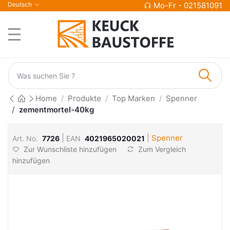
Deutsch
Mo-Fr - 021581091
Home
Produkte
Top Marken
Spenner
zementmortel-40kg
|
|
Spenner
Art. No.
7726
EAN
4021965020021
Zur Wunschliste hinzufügen
Zum Vergleich
hinzufügen