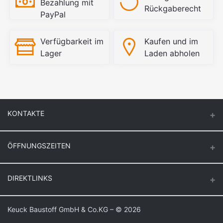
Bezahlung mit
Rückgaberecht
PayPal
Verfügbarkeit im
Kaufen und im
Lager
Laden abholen
KONTAKTE
ÖFFNUNGSZEITEN
Keuck Baustoff GmbH & Co.KG.
Montag – Donnerstag
DIREKTLINKS
Butzenstr. 39
6:30 – 16:30
47918 Tönisvorst
Freitag
Login
Keuck Baustoff GmbH & Co.KG – © 2026
Auf Google Maps anzeigen
6:30 – 16:00