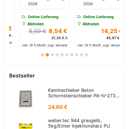
2026
2026
Online Lieferung
Online Lieferung
Abholen
Abholen
 €
8,99 €
8,54 €
14,25 €
4
tk.
21,35 € /l
45,97 € /l
€
and
inkl. 19 % MwSt. zzgl. Versand
inkl. 19 % MwSt. zzgl. Versand
in
1
2
3
4
5
6
7
8
9
10
Bestseller
Kaminschieber Beton
Schornsteinschieber PA-IV-273
Rahmenmaß: 21x30cm Deckel:
16,5x24,5cm
24,60 €
weber.tec 944 graugelb,
5kg/Eimer Injektionsharz PU