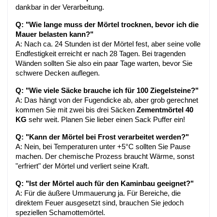
dankbar in der Verarbeitung.
Q: "Wie lange muss der Mörtel trocknen, bevor ich die 
Mauer belasten kann?"
A: Nach ca. 24 Stunden ist der Mörtel fest, aber seine volle 
Endfestigkeit erreicht er nach 28 Tagen. Bei tragenden 
Wänden sollten Sie also ein paar Tage warten, bevor Sie 
schwere Decken auflegen.
Q: "Wie viele Säcke brauche ich für 100 Ziegelsteine?"
A: Das hängt von der Fugendicke ab, aber grob gerechnet 
kommen Sie mit zwei bis drei Säcken 
Zementmörtel 40 
KG
 sehr weit. Planen Sie lieber einen Sack Puffer ein!
Q: "Kann der Mörtel bei Frost verarbeitet werden?"
A: Nein, bei Temperaturen unter +5°C sollten Sie Pause 
machen. Der chemische Prozess braucht Wärme, sonst 
"erfriert" der Mörtel und verliert seine Kraft.
Q: "Ist der Mörtel auch für den Kaminbau geeignet?"
A: Für die äußere Ummauerung ja. Für Bereiche, die 
direktem Feuer ausgesetzt sind, brauchen Sie jedoch 
speziellen Schamottemörtel.