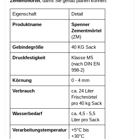
Zementmörtel
, damit Sie genau planen können:
Eigenschaft
Detail
Produktname
Spenner 
Zementmörtel
(ZM)
Gebindegröße
40 KG Sack
Druckfestigkeit
Klasse M5 
(nach DIN EN 
998-2)
Körnung
0 - 4 mm
Verbrauch
ca. 24 Liter 
Frischmörtel 
pro 40 kg Sack
Wasserbedarf
ca. 4,5 - 5,5 
Liter pro Sack
Verarbeitungstemperatur
+5°C bis 
+30°C