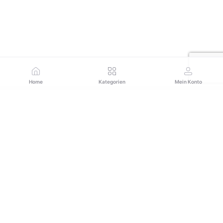
Home
Kategorien
Mein Konto
Abonnieren Sie unseren Newsletter für regelmäßige
Updates zu Angeboten, Neuigkeiten und mehr
Abonnieren
FOLGEN SIE UNS