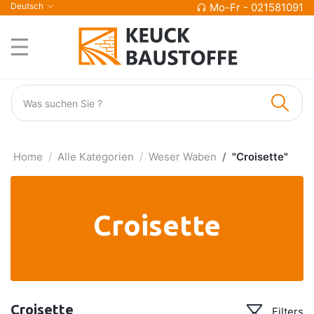
Deutsch
Mo-Fr - 021581091
Home
Alle Kategorien
Weser Waben
"Croisette"
Croisette
Croisette
Filters