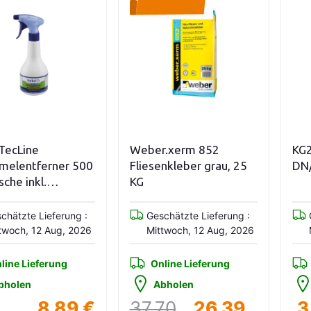
n den Warenkorb
In den Warenkorb
TecLine
Weber.xerm 852
KG
melentferner 500
Fliesenkleber grau, 25
DN
sche inkl.
KG
kopf
chätzte Lieferung :
Geschätzte Lieferung :
twoch, 12 Aug, 2026
Mittwoch, 12 Aug, 2026
line Lieferung
Online Lieferung
bholen
Abholen
8,89 €
37,70
26,39
3