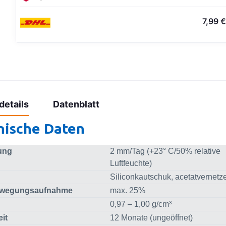
7,99 €
details
Datenblatt
nische Daten
ung
2 mm/Tag (+23° C/50% relative
Luftfeuchte)
Siliconkautschuk, acetatvernetz
wegungsaufnahme
max. 25%
0,97 – 1,00 g/cm³
it
12 Monate (ungeöffnet)