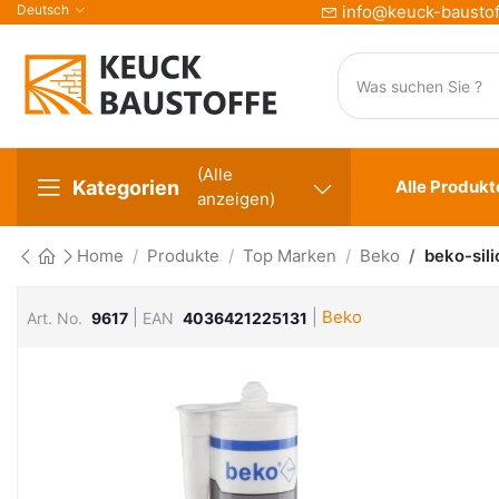
Deutsch
info@keuck-baustof
(Alle
Kategorien
Alle Produkt
anzeigen)
Home
Produkte
Top Marken
Beko
beko-sil
|
|
Beko
Art. No.
9617
EAN
4036421225131