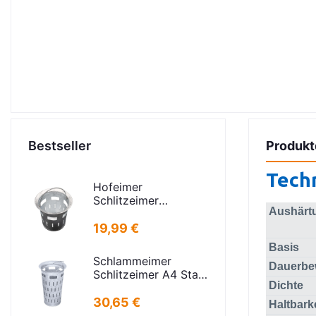
Bestseller
Produkt
Tech
Hofeimer
Schlitzeimer
Aushärt
Schlammeimer K
kurz
19,99 €
Basis
Schlammeimer
Dauerbe
Schlitzeimer A4 Stahl
Dichte
verz. rund Schlitzen
H=600mm
30,65 €
Haltbarke
D=385mm