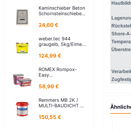
Hautbild
Kaminschieber Beton
Schornsteinschieber
Lagerun
PA-IV-273
Rahmenmaß:
24,60 €
Rückste
21x30cm Deckel:
Shore-A-
16,5x24,5cm
weber.tec 944
Tempera
graugelb, 5kg/Eimer
Injektionsharz PU
Überstre
124,99 €
ROMEX Rompox-
Verarbei
Easy
Zugfesti
Pflasterfugenmasse
Sand-basalt 25kg
58,99 €
Remmers MB 2K /
MULTI-BAUDICHT 2K
Ähnlich
25,00 KG
150,55 €