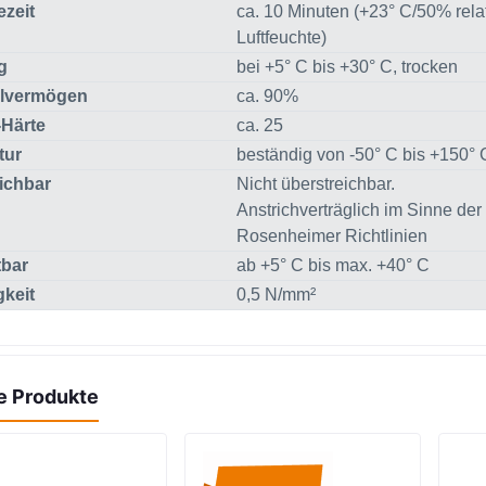
ezeit
ca. 10 Minuten (+23° C/50% rela
Luftfeuchte)
g
bei +5° C bis +30° C, trocken
llvermögen
ca. 90%
Härte
ca. 25
tur
beständig von -50° C bis +150° 
ichbar
Nicht überstreichbar.
Anstrichverträglich im Sinne der
Rosenheimer Richtlinien
tbar
ab +5° C bis max. +40° C
gkeit
0,5 N/mm²
e Produkte