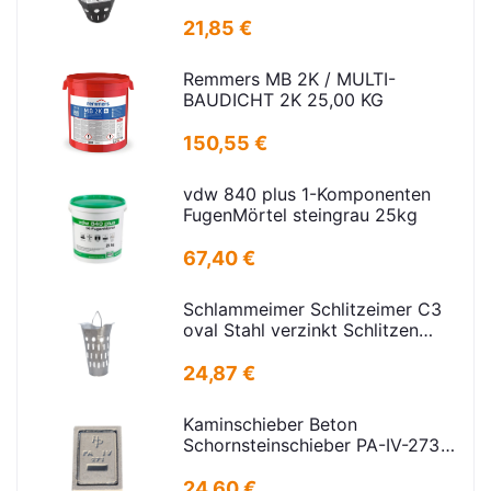
verz.f Strassenabl. H=325mm
D=395mm
21,85 €
Remmers MB 2K / MULTI-
BAUDICHT 2K 25,00 KG
150,55 €
vdw 840 plus 1-Komponenten
FugenMörtel steingrau 25kg
67,40 €
Schlammeimer Schlitzeimer C3
oval Stahl verzinkt Schlitzen
H=575mm D=395mm
24,87 €
Kaminschieber Beton
Schornsteinschieber PA-IV-273
Rahmenmaß: 21x30cm Deckel:
16,5x24,5cm
24,60 €