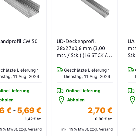
iationen anzeigen
In den Warenkorb
ndprofil CW 50
UD-Deckenprofil
UA 
28x27x0,6 mm (3,00
mtr
mtr. / Stk.) (16 STCK /
Stk
BUND)
zwe
chätzte Lieferung :
Geschätzte Lieferung :
nstag, 11 Aug, 2026
Dienstag, 11 Aug, 2026
line Lieferung
Online Lieferung
bholen
Abholen
6 €
5,69 €
2,70 €
-
1,42 € /m
0,90 € /m
 19 % MwSt. zzgl. Versand
inkl. 19 % MwSt. zzgl. Versand
in