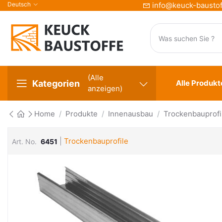
Deutsch
info@keuck-baustof
(Alle
Kategorien
Alle Produkt
anzeigen)
Home
Produkte
Innenausbau
Trockenbauprofi
|
Trockenbauprofile
Art. No.
6451