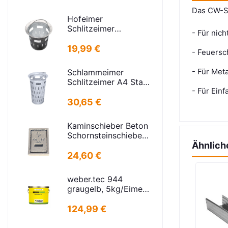
Das CW-St
Hofeimer
Schlitzeimer
-
Für nic
Schlammeimer K
kurz
19,99 €
- Feuersc
- Für Met
Schlammeimer
Schlitzeimer A4 Stahl
- Für Ein
verz. rund Schlitzen
H=600mm
30,65 €
D=385mm
Kaminschieber Beton
Schornsteinschieber
PA-IV-273
Ähnlich
Rahmenmaß:
24,60 €
21x30cm Deckel:
16,5x24,5cm
weber.tec 944
graugelb, 5kg/Eimer
Injektionsharz PU
124,99 €