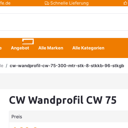
fe.de
Schnelle Lieferung
e
Angebot
Alle Marken
Alle Kategorien
le
cw-wandprofil-cw-75-300-mtr-stk-8-stkkb-96-stkgb
CW Wandprofil CW 75
Preis