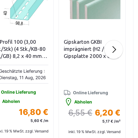
In den Warenkorb
In den Warenkorb
Profil 100 (3,00
Gipskarton GKBI
./Stk) (4 Stk./KB-80
imprägniert (H2 /GKBI)
./GB) 8,2 x 40 mm
Gipsplatte 2000 x 600 x
ireihige Lochung
12,5 mm (1,20
qm/Stück) 1 PAL à 67,2
Geschätzte Lieferung :
M2
Dienstag, 11 Aug, 2026
Online Lieferung
Online Lieferung
Abholen
Abholen
16,80 €
6,55 €
6,20 €
5,60 € /m
5,17 € /m²
kl. 19 % MwSt. zzgl. Versand
inkl. 19 % MwSt. zzgl. Versand