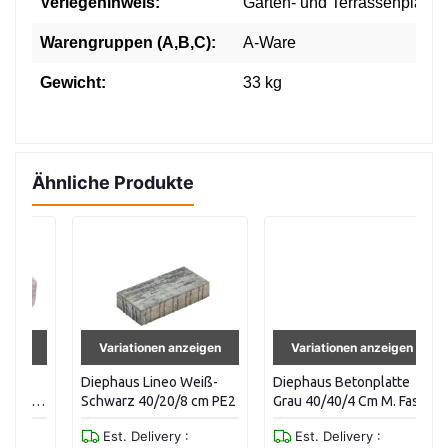
Verlegehinweis:
Garten- und Terrassenplatte
Warengruppen (A,B,C):
A-Ware
Gewicht:
33 kg
Ähnliche Produkte
Variationen anzeigen
Variationen anzeigen
Diephaus Lineo Weiß-
Diephaus Betonplatte
Di
Schwarz 40/20/8 cm PE2
Grau 40/40/4 Cm M. Fase
c
Est. Delivery :
Est. Delivery :