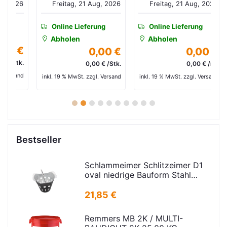
026
Freitag, 21 Aug, 2026
Freitag, 21 Aug, 2026
Online Lieferung
Online Lieferung
Abholen
Abholen
 €
0,00 €
0,00 €
tk.
0,00 € /Stk.
0,00 € /m²
and
in
inkl. 19 % MwSt. zzgl. Versand
inkl. 19 % MwSt. zzgl. Versand
1
2
3
4
5
6
7
8
9
10
Bestseller
Schlammeimer Schlitzeimer D1
oval niedrige Bauform Stahl
verz.f Strassenabl. H=325mm
D=395mm
21,85 €
Remmers MB 2K / MULTI-