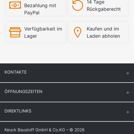
14 Tage
Bezahlung mit
Rückgaberecht
PayPal
Verfügbarkeit im
Kaufen und im
Lager
Laden abholen
KONTAKTE
ÖFFNUNGSZEITEN
Keuck Baustoff GmbH & Co.KG.
Montag – Donnerstag
DIREKTLINKS
Butzenstr. 39
6:30 – 16:30
47918 Tönisvorst
Freitag
Login
Keuck Baustoff GmbH & Co.KG – © 2026
Auf Google Maps anzeigen
6:30 – 16:00