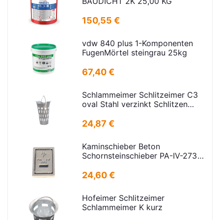
BAUDICHT 2K 25,00 KG
150,55 €
vdw 840 plus 1-Komponenten
FugenMörtel steingrau 25kg
67,40 €
Schlammeimer Schlitzeimer C3
oval Stahl verzinkt Schlitzen
H=575mm D=395mm
24,87 €
Kaminschieber Beton
Schornsteinschieber PA-IV-273
Rahmenmaß: 21x30cm Deckel:
16,5x24,5cm
24,60 €
Hofeimer Schlitzeimer
Schlammeimer K kurz