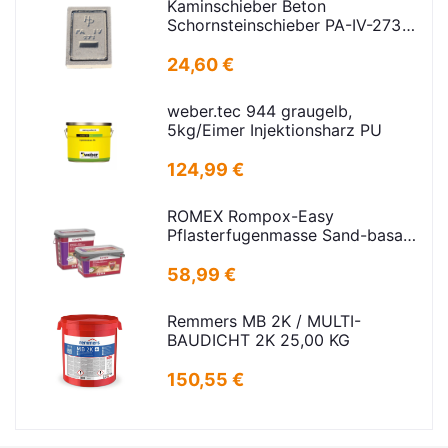
Kaminschieber Beton
Schornsteinschieber PA-IV-273
Rahmenmaß: 21x30cm Deckel:
16,5x24,5cm
24,60 €
weber.tec 944 graugelb,
5kg/Eimer Injektionsharz PU
124,99 €
ROMEX Rompox-Easy
Pflasterfugenmasse Sand-basalt
25kg
58,99 €
Remmers MB 2K / MULTI-
BAUDICHT 2K 25,00 KG
150,55 €