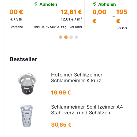
Abholen
Abholen
 €
12,61 €
0,00
195,79
-
tk.
12,61 € / m²
€
€
and
inkl. 19 % MwSt. zzgl. Versand
in
0,00 € / Stk.
inkl. 19 % MwSt. zzgl. Versand
1
2
3
4
Bestseller
Hofeimer Schlitzeimer
Schlammeimer K kurz
19,99 €
Schlammeimer Schlitzeimer A4
Stahl verz. rund Schlitzen
H=600mm D=385mm
30,65 €