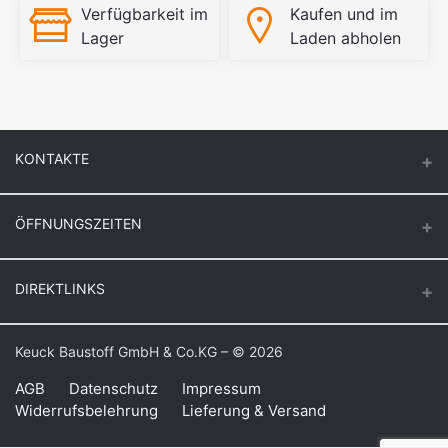
Verfügbarkeit im
Kaufen und im
Lager
Laden abholen
KONTAKTE
ÖFFNUNGSZEITEN
Keuck Baustoff GmbH & Co.KG.
Montag – Donnerstag
DIREKTLINKS
Butzenstr. 39
6:30 – 16:30
47918 Tönisvorst
Freitag
Login
Keuck Baustoff GmbH & Co.KG – © 2026
Auf Google Maps anzeigen
6:30 – 16:00
Bestellverlauf
Samstag
AGB
Datenschutz
Impressum
Telefon: +49 21 58 – 10 91
Widerrufsbelehrung
Lieferung & Versand
8:00 – 11:00
Meine Wunschliste
Fax: +49 21 58 – 82 25