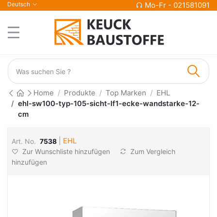
Deutsch
Mo-Fr - 021581091
Home
Produkte
Top Marken
EHL
ehl-sw100-typ-105-sicht-lf1-ecke-wandstarke-12-
cm
|
EHL
Art. No.
7538
Zur Wunschliste hinzufügen
Zum Vergleich
hinzufügen