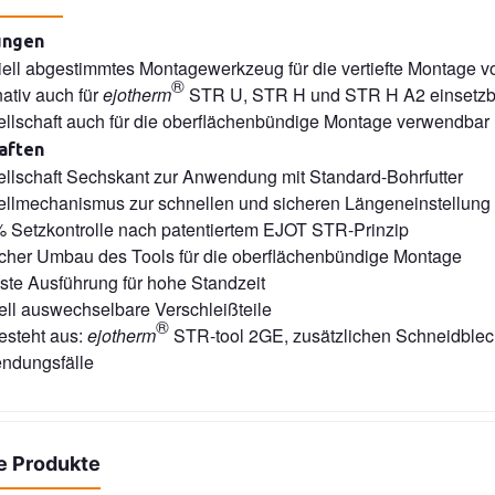
ngen
ell abgestimmtes Montagewerkzeug für die vertiefte Montage 
®
nativ auch für
ejotherm
STR U, STR H und STR H A2 einsetz
ellschaft auch für die oberflächenbündige Montage verwendbar
aften
ellschaft Sechskant zur Anwendung mit Standard-Bohrfutter
ellmechanismus zur schnellen und sicheren Längeneinstellung
 Setzkontrolle nach patentiertem EJOT STR-Prinzip
cher Umbau des Tools für die oberflächenbündige Montage
te Ausführung für hohe Standzeit
ll auswechselbare Verschleißteile
®
esteht aus:
ejotherm
STR-tool 2GE, zusätzlichen Schneidblech
ndungsfälle
e Produkte