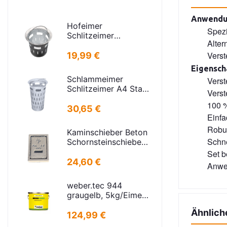
Anwendu
Hofeimer
Spezi
Schlitzeimer
Alter
Schlammeimer K
kurz
Verst
19,99 €
Eigensch
Schlammeimer
Verst
Schlitzeimer A4 Stahl
Verst
verz. rund Schlitzen
100 %
H=600mm
30,65 €
Einfa
D=385mm
Robus
Kaminschieber Beton
Schne
Schornsteinschieber
PA-IV-273
Set b
Rahmenmaß:
24,60 €
Anwe
21x30cm Deckel:
16,5x24,5cm
weber.tec 944
graugelb, 5kg/Eimer
Injektionsharz PU
Ähnlich
124,99 €