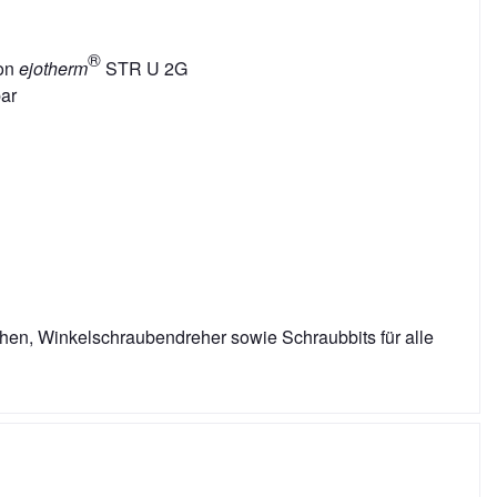
®
von
ejotherm
STR U 2G
bar
en, Winkelschraubendreher sowie Schraubbits für alle