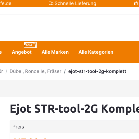
fe.de
Schnelle Lieferung
e
Angebot
Alle Marken
Alle Kategorien
ör
Dübel, Rondelle, Fräser
ejot-str-tool-2g-komplett
Ejot STR-tool-2G Kompl
Preis