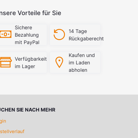
nsere Vorteile für Sie
Sichere
14 Tage
Bezahlung
Rückgaberecht
mit PayPal
Kaufen und
Verfügbarkeit
im Laden
im Lager
abholen
UCHEN SIE NACH MEHR
gin
stellverlauf