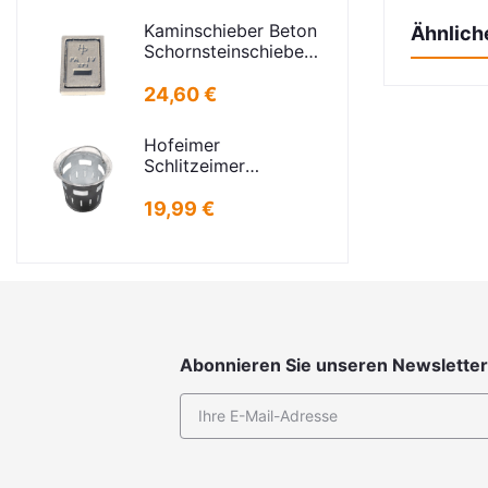
H=325mm
Kaminschieber Beton
Ähnlich
D=395mm
Schornsteinschieber
PA-IV-273
Rahmenmaß:
24,60 €
21x30cm Deckel:
16,5x24,5cm
Hofeimer
Schlitzeimer
Schlammeimer K
kurz
19,99 €
Abonnieren Sie unseren Newsletter