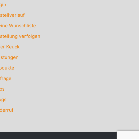
gin
stellverlauf
ine Wunschliste
stellung verfolgen
er Keuck
istungen
odukte
frage
bs
ogs
derruf