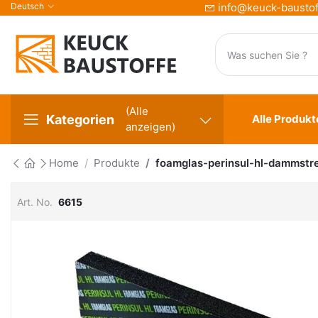
Deutsch
info@keuck-baustof
(Alle
Kategorien
Alle Produkt
anzeigen)
Home
Produkte
foamglas-perinsul-hl-dammst
Art. No.
6615