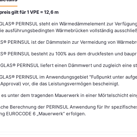
eis gilt für 1 VPE = 12,6 m
LAS® PERINSUL steht ein Wärmedämmelement zur Verfügung, w
die ausführungsbedingten Wärmebrücken vollständig ausschließ
 PERINSUL ist der Dämmstein zur Vermeidung von Wärmebrüc
 PERINSUL besteht zu 100% aus dem druckfesten und baupra
LAS® PERINSUL liefert einen Dämmwert und zugleich eine stat
GLAS® PERINSUL im Anwendungsgebiet "Fußpunkt unter aufgeh
 Approval) vor, die das Leistungsvermögen bescheinigt.
 es unter dem tragenden Mauerwerk in einer Mörtelschicht ein
ische Berechnung der PERINSUL Anwendung für Ihr spezifisches P
ng EUROCODE 6 „Mauerwerk“ erfolgen.