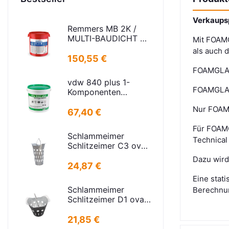
Verkaupspr
Remmers MB 2K /
MULTI-BAUDICHT 2K
Mit FOAMG
25,00 KG
als auch 
150,55 €
FOAMGLAS®
vdw 840 plus 1-
FOAMGLAS®
Komponenten
FugenMörtel
Nur FOAMG
steingrau 25kg
67,40 €
Für FOAM
Schlammeimer
Technical
Schlitzeimer C3 oval
Stahl verzinkt
Dazu wird
Schlitzen H=575mm
24,87 €
D=395mm
Eine stat
Schlammeimer
Berechnu
Schlitzeimer D1 oval
niedrige Bauform
Stahl verz.f
21,85 €
Strassenabl.