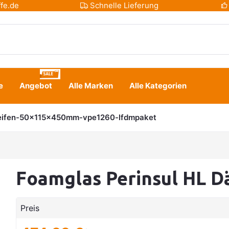
fe.de
Schnelle Lieferung
e
Angebot
Alle Marken
Alle Kategorien
reifen-50x115x450mm-vpe1260-lfdmpaket
Foamglas Perinsul HL 
Preis