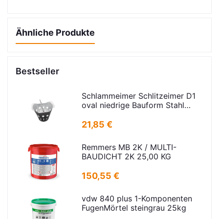
Ähnliche Produkte
Bestseller
Schlammeimer Schlitzeimer D1
oval niedrige Bauform Stahl
verz.f Strassenabl. H=325mm
D=395mm
21,85 €
Remmers MB 2K / MULTI-
BAUDICHT 2K 25,00 KG
150,55 €
vdw 840 plus 1-Komponenten
FugenMörtel steingrau 25kg