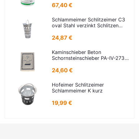
67,40 €
Schlammeimer Schlitzeimer C3
oval Stahl verzinkt Schlitzen
H=575mm D=395mm
24,87 €
Kaminschieber Beton
Schornsteinschieber PA-IV-273
Rahmenmaß: 21x30cm Deckel:
16,5x24,5cm
24,60 €
Hofeimer Schlitzeimer
Schlammeimer K kurz
19,99 €