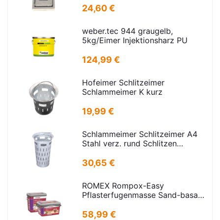
16,5x24,5cm
24,60 €
weber.tec 944 graugelb,
5kg/Eimer Injektionsharz PU
124,99 €
Hofeimer Schlitzeimer
Schlammeimer K kurz
19,99 €
Schlammeimer Schlitzeimer A4
Stahl verz. rund Schlitzen
H=600mm D=385mm
30,65 €
ROMEX Rompox-Easy
Pflasterfugenmasse Sand-basalt
25kg
58,99 €