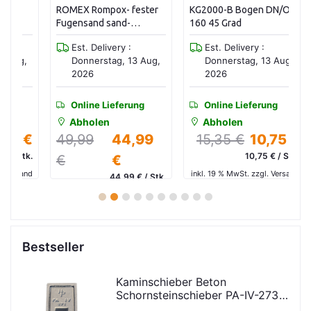
ROMEX Rompox- fester
KG2000-B Bogen DN/OD
Di
Fugensand sand-
160 45 Grad
60
steingrau 25 kg
Est. Delivery :
Est. Delivery :
g,
Donnerstag, 13 Aug,
Donnerstag, 13 Aug,
2026
2026
Online Lieferung
Online Lieferung
Abholen
Abholen
 €
49,99
44,99
15,35 €
10,75 €
tk.
10,75 € / Stk.
€
€
in
and
inkl. 19 % MwSt. zzgl. Versand
44,99 € / Stk.
inkl. 19 % MwSt. zzgl. Versand
1
2
3
4
5
6
7
8
9
10
Bestseller
Kaminschieber Beton
Schornsteinschieber PA-IV-273
Rahmenmaß: 21x30cm Deckel: