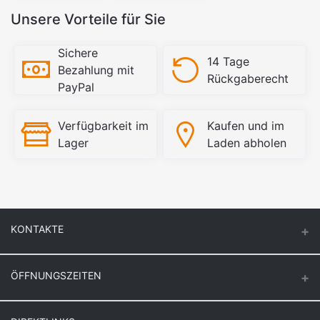
Unsere Vorteile für Sie
Sichere
14 Tage
Bezahlung mit
Rückgaberecht
PayPal
Verfügbarkeit im
Kaufen und im
Lager
Laden abholen
KONTAKTE
ÖFFNUNGSZEITEN
Keuck Baustoff GmbH & Co.KG.
Montag – Donnerstag