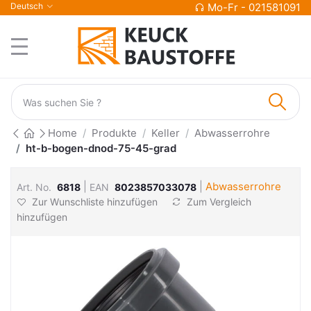
Deutsch
Mo-Fr - 021581091
Home
Produkte
Keller
Abwasserrohre
ht-b-bogen-dnod-75-45-grad
|
|
Abwasserrohre
Art. No.
6818
EAN
8023857033078
Zur Wunschliste hinzufügen
Zum Vergleich
hinzufügen