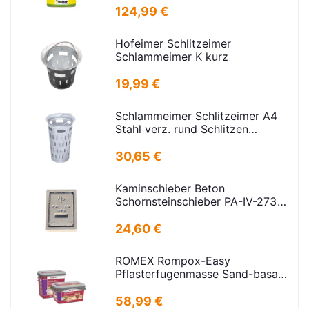
124,99 €
Hofeimer Schlitzeimer
Schlammeimer K kurz
19,99 €
Schlammeimer Schlitzeimer A4
Stahl verz. rund Schlitzen
H=600mm D=385mm
30,65 €
Kaminschieber Beton
Schornsteinschieber PA-IV-273
Rahmenmaß: 21x30cm Deckel:
16,5x24,5cm
24,60 €
ROMEX Rompox-Easy
Pflasterfugenmasse Sand-basalt
25kg
58,99 €