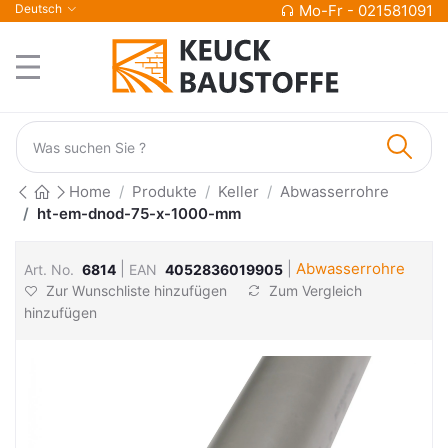
Deutsch
Mo-Fr - 021581091
Home
Produkte
Keller
Abwasserrohre
ht-em-dnod-75-x-1000-mm
|
|
Abwasserrohre
Art. No.
6814
EAN
4052836019905
Zur Wunschliste hinzufügen
Zum Vergleich
hinzufügen