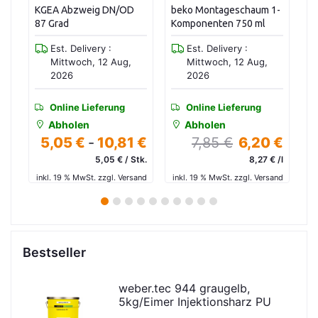
D
beko Montageschaum 1-
KG2000-B Bogen DN/OD
K
Komponenten 750 ml
125 87 Grad
Est. Delivery :
Est. Delivery :
Mittwoch, 12 Aug,
Mittwoch, 12 Aug,
2026
2026
Online Lieferung
Online Lieferung
Abholen
Abholen
1 €
7,85 €
6,20 €
13,69 €
9,58 €
Stk.
8,27 € /l
9,58 € / Stk.
rsand
inkl. 19 % MwSt. zzgl. Versand
inkl. 19 % MwSt. zzgl. Versand
i
1
2
3
4
5
6
7
8
9
10
Bestseller
weber.tec 944 graugelb,
5kg/Eimer Injektionsharz PU