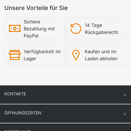
Unsere Vorteile für Sie
Sichere
14 Tage
Bezahlung mit
Rückgaberecht
PayPal
Verfügbarkeit im
Kaufen und im
Lager
Laden abholen
KONTAKTE
ÖFFNUNGSZEITEN
Keuck Baustoff GmbH & Co.KG.
Montag – Donnerstag