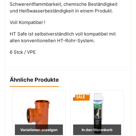
Schwerentflammbarkeit, chemische Beständigkeit
und Heißwasserbeständigkeit in einem Produkt.
Voll Kompatibel !
HT Safe ist selbstverständlich voll kompatibel
mit
allen konventionellen
HT-Rohr-System.
6 Stck / VPE
Ähnliche Produkte
n
In den Warenkorb
In den Warenkorb