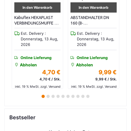
In den Warenkorb
In den Warenkorb
ABSTANDHALTER DN
Kabuflex HEKAPLAST
Ka
DN
160 (8-
VERBINDUNGSMUFFE DN
Do
ZUEGIG/DOPPELS.)
160 (PP)
K
Est. Delivery :
Est. Delivery :
g,
Donnerstag, 13 Aug,
Donnerstag, 13 Aug,
2026
2026
Online Lieferung
Online Lieferung
Abholen
Abholen
 €
9,99 €
6,50 €
tk.
9,99 € / Stk.
6,50 € / Stk.
sand
inkl. 19 % MwSt. zzgl. Versand
inkl. 19 % MwSt. zzgl. Versand
in
1
2
3
4
5
6
7
8
9
10
Bestseller