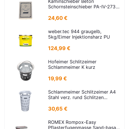
Kaminschieber Beton
Schornsteinschieber PA-IV-273
Rahmenmaß: 21x30cm Deckel:
16,5x24,5cm
24,60 €
weber.tec 944 graugelb,
5kg/Eimer Injektionsharz PU
124,99 €
Hofeimer Schlitzeimer
Schlammeimer K kurz
19,99 €
Schlammeimer Schlitzeimer A4
Stahl verz. rund Schlitzen
H=600mm D=385mm
30,65 €
ROMEX Rompox-Easy
Pflasterfugenmasse Sand-basalt