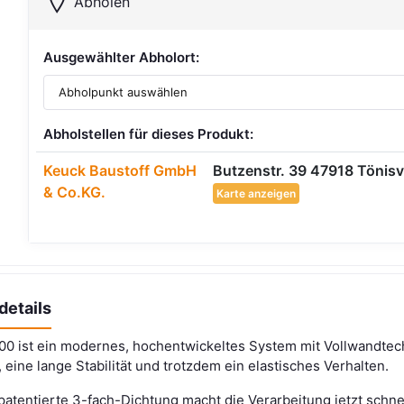
Abholen
Ausgewählter Abholort:
Abholstellen für dieses Produkt:
Keuck Baustoff GmbH
Butzenstr. 39 47918 Tönisv
& Co.KG.
Karte anzeigen
details
0 ist ein modernes, hochentwickeltes System mit Vollwandtec
, eine lange Stabilität und trotzdem ein elastisches Verhalten.
patentierte 3-fach-Dichtung macht die Verarbeitung jetzt schnel