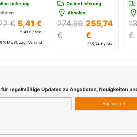
line Lieferung
Online Lieferung
bholen
Abholen
,22 €
5,41 €
274,99
255,74
1
5,41 € / Stk.
€
€
€
 19 % MwSt. zzgl. Versand
255,74 € / Stk.
inkl. 19 % MwSt. zzgl. Versand
in
 für regelmäßige Updates zu Angeboten, Neuigkeiten un
Abonnieren