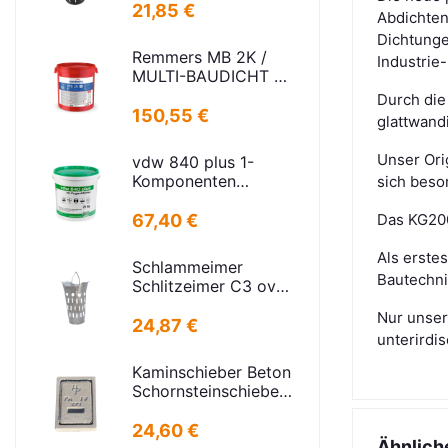
Stahl verz.f
21,85 €
Abdichten
Strassenabl.
Dichtunge
H=325mm
Remmers MB 2K /
Industrie
D=395mm
MULTI-BAUDICHT 2K
25,00 KG
Durch die
150,55 €
glattwand
Unser Ori
vdw 840 plus 1-
Komponenten
sich beso
FugenMörtel
steingrau 25kg
67,40 €
Das KG200
Als erste
Schlammeimer
Bautechnik
Schlitzeimer C3 oval
Stahl verzinkt
Nur unser
Schlitzen H=575mm
24,87 €
unterirdi
D=395mm
Kaminschieber Beton
Schornsteinschieber
PA-IV-273
Rahmenmaß:
24,60 €
Ähnlich
21x30cm Deckel: