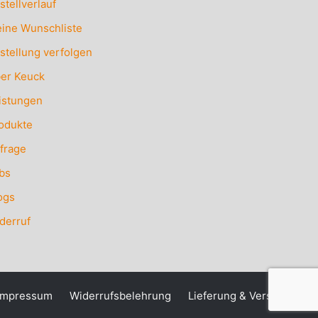
stellverlauf
ine Wunschliste
stellung verfolgen
er Keuck
istungen
odukte
frage
bs
ogs
derruf
Impressum
Widerrufsbelehrung
Lieferung & Versand