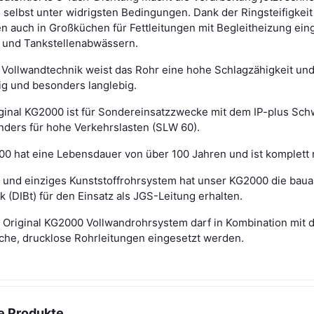
 selbst unter widrigsten Bedingungen. Dank der Ringsteifigke
n auch in Großküchen für Fettleitungen mit Begleitheizung einge
- und Tankstellenabwässern.
 Vollwandtechnik weist das Rohr eine hohe Schlagzähigkeit und A
ig und besonders langlebig.
ginal KG2000 ist für Sondereinsatzzwecke mit dem IP-plus Sc
nders für hohe Verkehrslasten (SLW 60).
0 hat eine Lebensdauer von über 100 Jahren und ist komplett 
s und einziges Kunststoffrohrsystem hat unser KG2000 die baua
 (DIBt) für den Einsatz als JGS-Leitung erhalten.
 Original KG2000 Vollwandrohrsystem darf in Kombination mit
sche, drucklose Rohrleitungen eingesetzt werden.
e Produkte