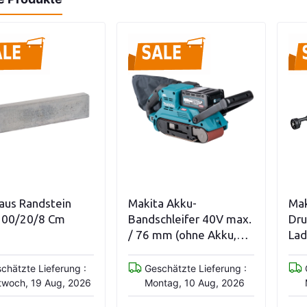
n den Warenkorb
In den Warenkorb
aus Randstein
Makita Akku-
Mak
100/20/8 Cm
Bandschleifer 40V max.
Dru
/ 76 mm (ohne Akku,
Lad
ohne
(So
Ladegerät)BS001GZ
chätzte Lieferung :
Geschätzte Lieferung :
twoch, 19 Aug, 2026
Montag, 10 Aug, 2026